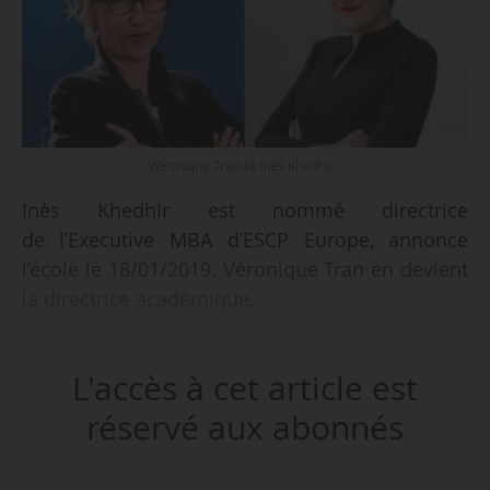
Véronique Tran et Inès Khedhir -
Inès Khedhir est nommé directrice
de l’Executive MBA d’ESCP Europe, annonce
l’école le 18/01/2019. Véronique Tran en devient
la directrice académique.
Inès Khedhir a pris ses fonctions le 01/06/2018
L'accès à cet article est
et remplace Valérie Madon qui occupait ce
poste depuis 2011. Diplômée de Montpellier
réservé aux abonnés
Business School en 2003, elle a travaillé dans le
management des achats et de la qualité au sein