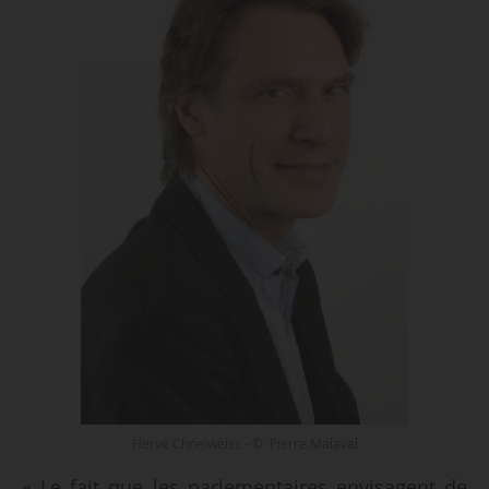
Hervé Chneiweiss - © Pierre Malaval
« Le fait que les parlementaires envisagent de