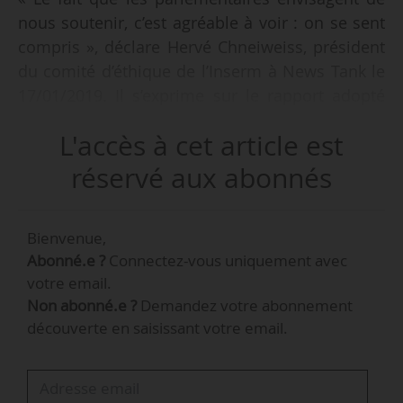
nous soutenir, c’est agréable à voir : on se sent
compris », déclare Hervé Chneiweiss, président
du comité d’éthique de l’Inserm à News Tank le
17/01/2019. Il s’exprime sur le rapport adopté
par la mission d’information de l’Assemblée
L'accès à cet article est
nationale sur la révision de la loi relative à la
bioéthique le 15/01/2019, et dont News Tank a
réservé aux abonnés
obtenu copie.
Bienvenue,
En ce qui concerne le secteur de la recherche,
Abonné.e ?
Connectez-vous uniquement avec
ce rapport recommande par exemple :
votre email.
• de lever l’interdit portant sur la création
Non abonné.e ?
Demandez votre abonnement
d’embryons transgéniques afin de favoriser la
découverte en saisissant votre email.
recherche scientifique ;
• d’autoriser les recherches sur les cellules
germinales portant sur les embryons qui ne