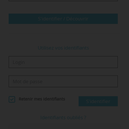
feront jamais l’objet d’un transfert in utero ;
• d’assouplir le régime juridique de la recherche
relative au maintien…
S'identifier / Découvrir
Utilisez vos identifiants
Retenir mes identifiants
S'identifier
Identifiants oubliés ?