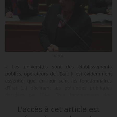
© D.R.
« Les universités sont des établissements
publics, opérateurs de l’État. Il est évidemment
essentiel que, en leur sein, les fonctionnaires
d’État (…) déclinent les politiques publiques
décidées par l’État. Tout fonctionnaire doit
respecter ce devoir d’obéissance et de loyauté :
L'accès à cet article est
c’est très important », déclare Frédérique Vidal,
ministre de l’Esri, lors d’un débat public au