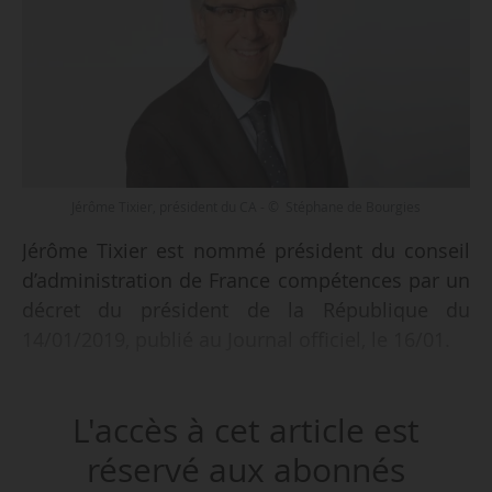
Jérôme Tixier, président du CA - © Stéphane de Bourgies
Jérôme Tixier est nommé président du conseil
d’administration de France compétences par un
décret du président de la République du
14/01/2019, publié au Journal officiel, le 16/01.
Diplômé de Sciences Po Paris et titulaire d’une
L'accès à cet article est
maitrise de droit de l’Université Paris 2
Panthéon-Assas, Jérôme Tixier est conseiller du
réservé aux abonnés
président de L’Oréal, Jean-Paul Agon, et ancien