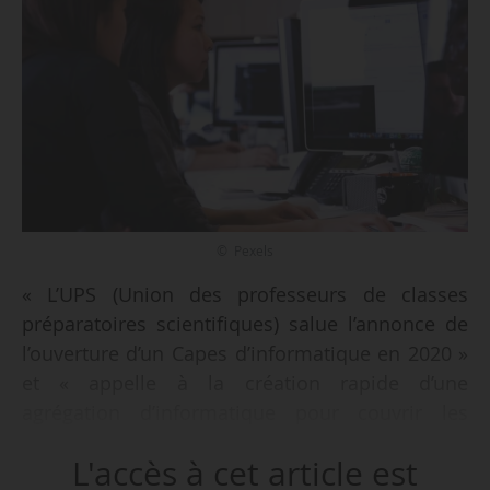
© Pexels
« L’UPS (Union des professeurs de classes
préparatoires scientifiques) salue l’annonce de
l’ouverture d’un Capes d’informatique en 2020 »
et « appelle à la création rapide d’une
agrégation d’informatique pour couvrir les
nombreux besoins existants, notamment en
L'accès à cet article est
classes préparatoires scientifiques », annonce-t-