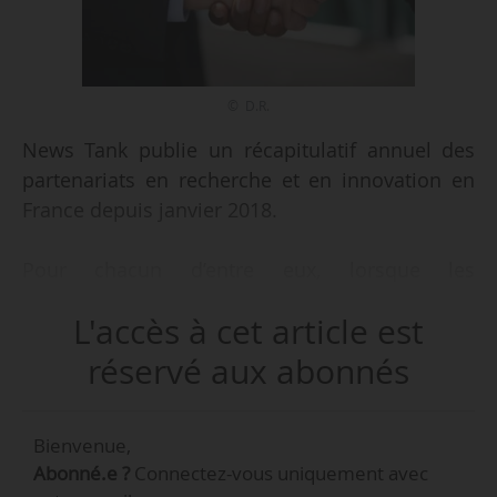
© D.R.
News Tank publie un récapitulatif annuel des
partenariats en recherche et en innovation en
France depuis janvier 2018.
Pour chacun d’entre eux, lorsque les
informations sont disponibles, il est précisé :
L'accès à cet article est
• l’implication éventuelle d’un pays étranger ;
• la date de signature du partenariat;
réservé aux abonnés
• sa durée ;
• si le partenariat est nouveau ou un
Bienvenue,
renouvellement ;
Abonné.e ?
Connectez-vous uniquement avec
• le type de partenaires ;