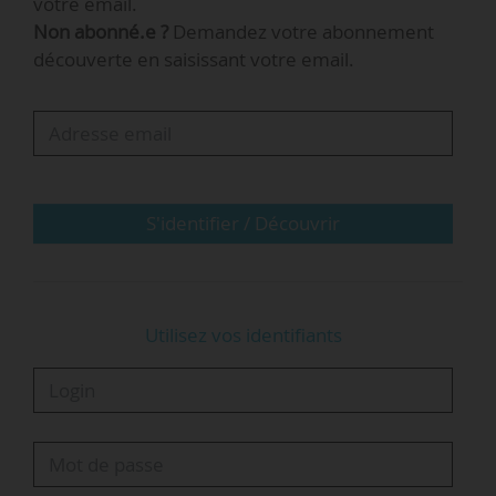
votre email.
• un lien pour en savoir plus.
Non abonné.e ?
Demandez votre abonnement
découverte en saisissant votre email.
Partenariats entre institutions de R&I en
2026
Partenariats dans le secteur de la R&I en 2026
S'identifier / Découvrir
Partenariats entre institutions de R&I en
Utilisez vos identifiants
2025
Partenariats dans le secteur de la R&I 2025