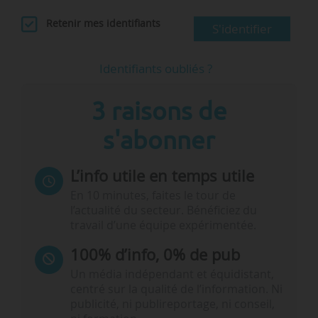
Retenir mes identifiants
S'identifier
Partenariats entre institutions de R&I en
2024
Identifiants oubliés ?
3 raisons de
Partenariats dans le secteur de la R&I en 2024
s'abonner
L’info utile en temps utile
En 10 minutes, faites le tour de
Partenariats entre institutions de R&I en
l’actualité du secteur. Bénéficiez du
2023
travail d’une équipe expérimentée.
100% d’info, 0% de pub
Un média indépendant et équidistant,
Partenariats…
centré sur la qualité de l’information. Ni
publicité, ni publireportage, ni conseil,