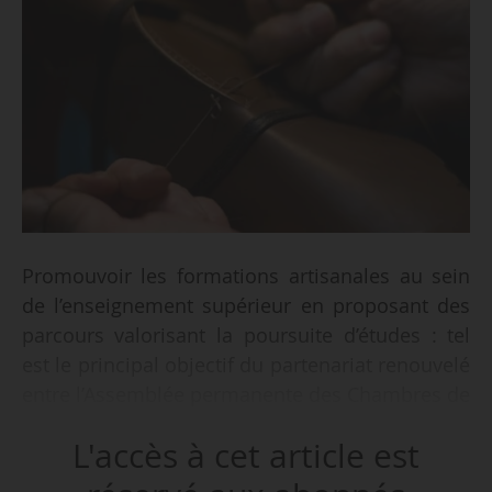
Promouvoir les formations artisanales au sein
de l’enseignement supérieur en proposant des
parcours valorisant la poursuite d’études : tel
est le principal objectif du partenariat renouvelé
entre l’Assemblée permanente des Chambres de
métiers et de l’artisanat, présidée par Bernard
L'accès à cet article est
Stalter, et le Conservatoire national des arts et
métiers, administré par Olivier Faron,