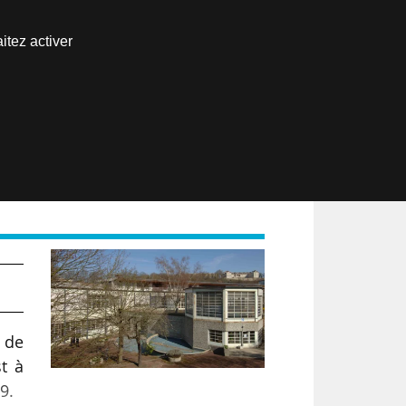
Nous joindre
itez activer
Espace abonné
EN
19
 de
t à
9.