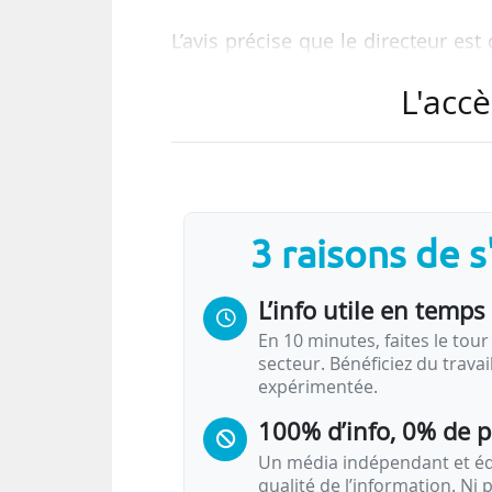
L’avis précise que le directeur est
à la formation des personnels accue
L'accè
chargé de l’enseignement supérieu
appel à candidatures et après avi
ans renouvelable une fois.
Il ou elle succédera à José Puig,
3 raisons de 
peut donc se représenter ayant ef
L’info utile en temps 
L’INSHEA…
En 10 minutes, faites le tour 
secteur. Bénéficiez du trava
expérimentée.
100% d’info, 0% de 
Un média indépendant et équ
qualité de l’information. Ni p