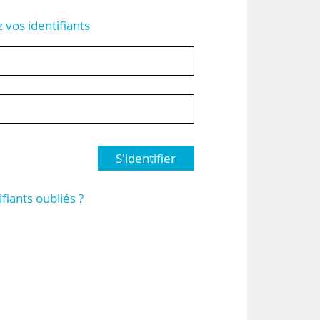
z vos identifiants
S'identifier
ifiants oubliés ?