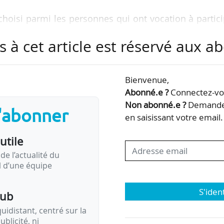
 choisi parmi les personnes qui ont vocation à partic
illis par l’institut. Il est nommé par arrêté du mini
s à cet article est réservé aux 
r et du ministre chargé de l’éducation nationale, a
s du conseil d’administration. Son mandat est de t
Bienvenue,
Abonné.e ?
Connectez-vou
 qui occupe cette fonction depuis septembre 2013, e
Non abonné.e ?
Demandez
s'abonner
fectué deux mandats.
en saisissant votre email.
utile
de l’actualité du
il d’une équipe
S'iden
pub
idistant, centré sur la
ublicité, ni