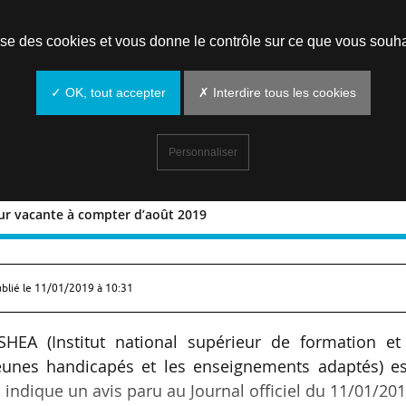
Prendre un rendez-vous
lise des cookies et vous donne le contrôle sur ce que vous souha
✓ OK, tout accepter
✗ Interdire tous les cookies
Personnaliser
eur vacante à compter d’août 2019
directeur vacante à compter d’août 20
ublié le
11/01/2019 à 10:31
NSHEA (Institut national supérieur de formation et
jeunes handicapés et les enseignements adaptés) es
indique un avis paru au Journal officiel du 11/01/201