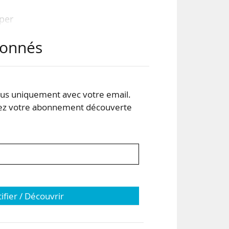
iper
stre
abonnés
près
rois
s uniquement avec votre email.
t ne
 votre abonnement découverte
tifier / Découvrir