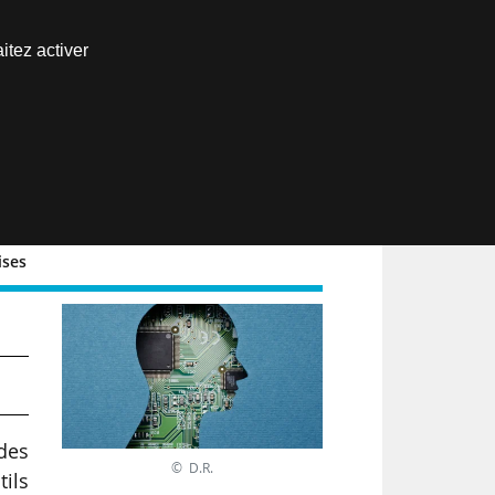
Nous joindre
itez activer
Espace abonné
EN
ises
des
© D.R.
tils