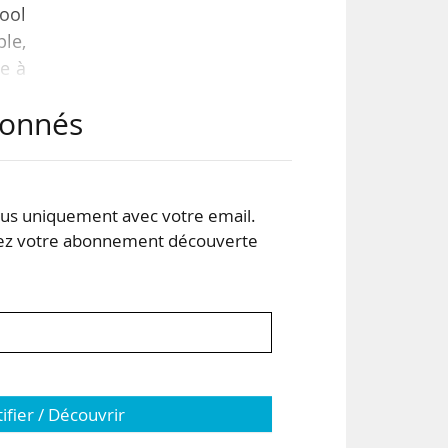
hool
ple,
ge à
ews
abonnés
s en
rd.
s uniquement avec votre email.
 votre abonnement découverte
tifier / Découvrir