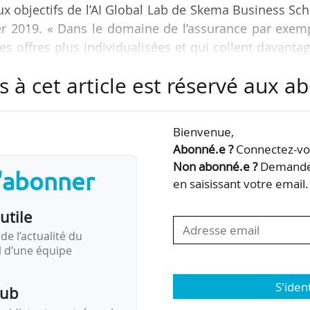
aux objectifs de l’AI Global Lab de Skema Business Sc
er 2019. « Dans le domaine de l’assurance par exem
es offres plus individualisées et qui collent davanta
 assurés », déclare Alice Guilhon, DG de Skema, à N
s à cet article est réservé aux 
ur les trois premières années de ce laboratoire mi
Bienvenue,
 que Skema possède à Raleigh, en Caroline du No
Abonné.e ?
Connectez-vou
oix des États-Unis et non de la France…
Non abonné.e ?
Demandez
s'abonner
en saisissant votre email.
utile
de l’actualité du
il d’une équipe
S'iden
pub