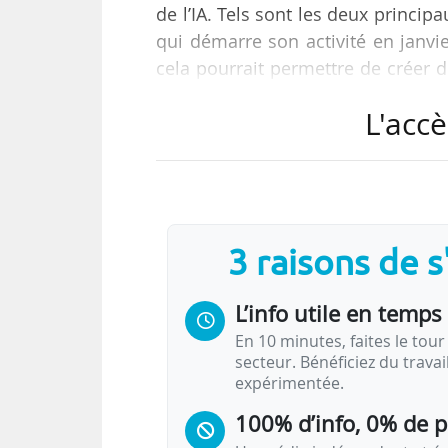
de l’IA. Tels sont les deux princip
qui démarre son activité en janvi
cela pourrait permettre de créer d
la localisation géographique des
L'accè
Tank le 11/01/2019.
L’école a investi plus de 3 M€ po
oeuvre au départ sur le campus
Interrogée par News Tank sur le ch
3 raisons de 
L’info utile en temps 
En 10 minutes, faites le tour 
secteur. Bénéficiez du trava
expérimentée.
100% d’info, 0% de 