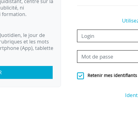
idistant, centré sur la
ublicité, ni
i formation.
Utilise
uotidien, le jour de
rubriques et les mots
artphone (App), tablette
R
Retenir mes identifiants
Ident