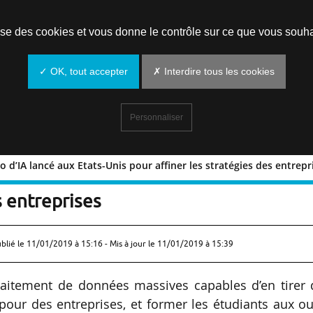
Prendre un rendez-vous
lise des cookies et vous donne le contrôle sur ce que vous souha
✓ OK, tout accepter
✗ Interdire tous les cookies
Personnaliser
 d’IA lancé aux Etats-Unis pour affiner les stratégies des entrepr
un labo d’IA lancé aux Etats-Unis pour
s entreprises
ublié le
11/01/2019 à 15:16
- Mis à jour le 11/01/2019 à 15:39
raitement de données massives capables d’en tirer 
pour des entreprises, et former les étudiants aux ou