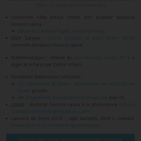
l’USMB - © Université Savoie Mont Blanc
Université Côte d’Azur remet son premier doctorat
honoris causa.
Décerné à Alessio Figalli, médaillé Fields
.
ESCP Europe :
Carlos Moedas et Sunil Bharti Mittal
nommés docteurs honoris causa.
Mathématiques : remise du
prix Maurice Audin 2016
à
Alger et à Paris par Cédric Villani.
Fondation Bettencourt Schueller :
15 chercheurs et quatre laboratoires en sciences du
vivant
primés.
Un
programme d’innovation biomédicale
avec l’X.
USMB
: doctorat honoris causa à la physicienne
Fabiola
Gianotti, directrice générale du Cern
.
Lauriers de l’Inra 2018 : sept lauréats, dont I. Oswald,
Grand prix de la recherche agronomique
.
Demandez votre abonnement découverte