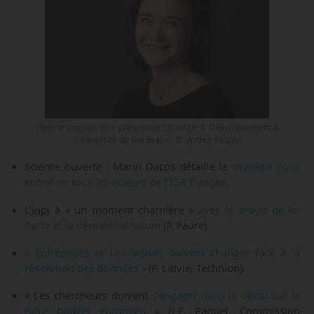
Hélène Jacquet, Vice-présidente Stratégie & Développement à
l’Université de Bordeaux - © Arthur Pequin
Science ouverte : Marin Dacos détaille la
stratégie pour
entraîner tous les acteurs de l’ESR français
.
L’
Inpi
à « un moment charnière »
avec le projet de loi
Pacte et la dématérialisation
(P. Faure).
« Entreprises et universités doivent changer face à la
révolution des données »
(P. Latvie, Technion).
« Les chercheurs doivent
s’engager dans le débat sur le
futur budget européen
» (J-E. Paquet, Commission