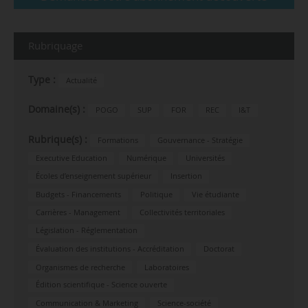
Rubriquage
Type :
Actualité
Domaine(s) :
POGO
SUP
FOR
REC
I&T
Rubrique(s) :
Formations
Gouvernance - Stratégie
Executive Education
Numérique
Universités
Écoles d’enseignement supérieur
Insertion
Budgets - Financements
Politique
Vie étudiante
Carrières - Management
Collectivités territoriales
Législation - Réglementation
Évaluation des institutions - Accréditation
Doctorat
Organismes de recherche
Laboratoires
Édition scientifique - Science ouverte
Communication & Marketing
Science-société