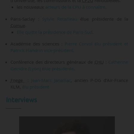
d’université, les commissions et la
CP2U
renouvelées.
les nouveaux
acteurs de la CPU à connaître
.
Paris-Saclay :
Sylvie Retailleau
élue présidente de la
Comue
.
Elle quitte la présidence de Paris-Sud
.
Académie des sciences :
Pierre Corvol élu président et
Patrick Flandrin vice-président
.
Conférence des directeurs généraux de
CHU
:
Catherine
Geindre (Lyon) élue présidente
.
Fnege
:
Jean-Marc Janaillac
, ancien P-DG d’Air-France
KLM,
élu président
Interviews