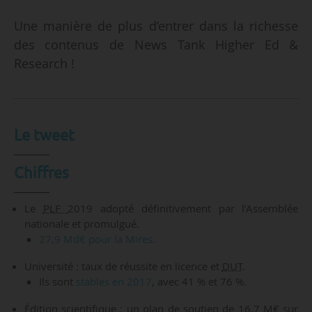
Une manière de plus d’entrer dans la richesse
des contenus de News Tank Higher Ed &
Research !
Le tweet
Chiffres
Le
PLF
2019 adopté définitivement par l’Assemblée
nationale et promulgué.
27,9 Md€ pour la Mires.
Université : taux de réussite en licence et
DUT
.
Ils sont
stables en 2017
, avec 41 % et 76 %.
Édition scientifique : un plan de soutien de 16,7 M€ sur