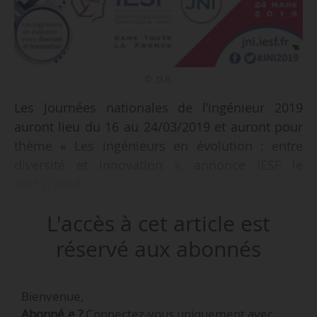
© D.R.
Les Journées nationales de l’ingénieur 2019
auront lieu du 16 au 24/03/2019 et auront pour
thème « Les ingénieurs en évolution : entre
diversité et innovation », annonce IESF le
20/12/2018.
L'accès à cet article est
e
Cette 6
édition a pour objectif « d’encourager la
communauté des scientifiques à intégrer les
réservé aux abonnés
préoccupations sociales, environnementales et
éthiques à leurs actions ».
Bienvenue,
Abonné.e ?
Connectez-vous uniquement avec