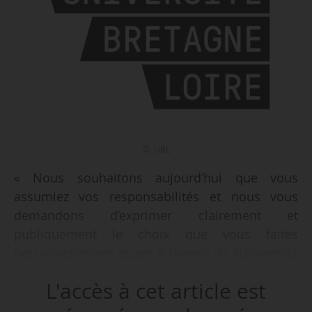
© UBL
« Nous souhaitons aujourd’hui que vous
assumiez vos responsabilités et nous vous
demandons d’exprimer clairement et
publiquement le choix que vous faites
personnellement quant à l’avenir de l’Université
Bretagne Loire en préalable au prochain conseil
L'accès à cet article est
des membres le 14/01/2019. » Les quelque 120
personnels de la Comue adressent une lettre