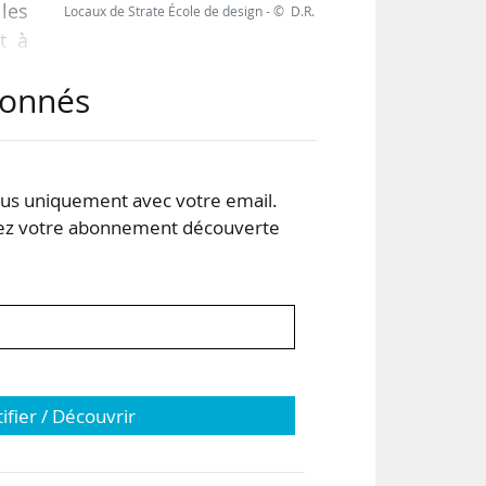
 les
Locaux de Strate École de design - © D.R.
t à
abonnés
e et
 de
lles
s uniquement avec votre email.
 votre abonnement découverte
tifier / Découvrir