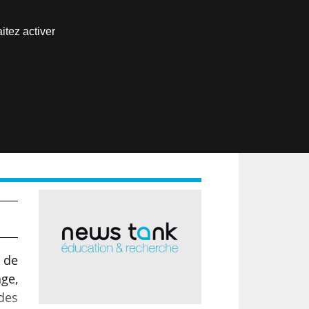
Nous joindre
itez activer
Espace abonné
EN
ns
 de
nge,
 des