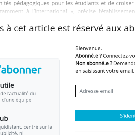
nités pédagogiques pour les étudiants et de croiser
amment à l’international », précise l’établissemen
s à cet article est réservé aux 
 de l’école de design, la collaboration avec Orang
re « l’importance du design dans la conception
Bienvenue,
ériques. Mais il s’agit aussi de repenser les nouve
Abonné.e ?
Connectez-vou
 et culturelles permises par la…
Non abonné.e ?
Demandez
s'abonner
en saisissant votre email.
utile
de l’actualité du
il d’une équipe
S'iden
pub
idistant, centré sur la
ublicité, ni