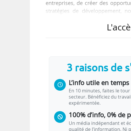
entreprises, de créer des opportu
stratégies de développement, not
News Tank le 09/01/2019.
L'accè
Pour Dominique Sciamma, directeur
son Experience design lab mont
nouveaux services et produits num
pratiques et organisations sociales
3 raisons de 
L’info utile en temps 
En 10 minutes, faites le tour 
secteur. Bénéficiez du trava
expérimentée.
100% d’info, 0% de 
Un média indépendant et équ
qualité de l’information. Ni p