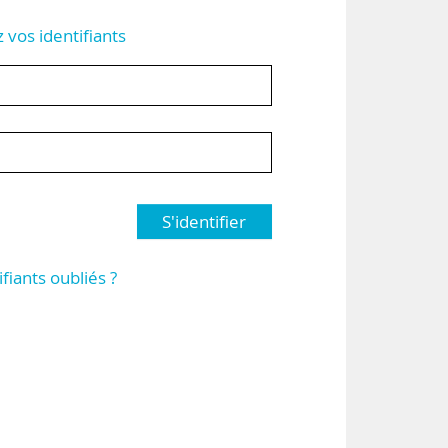
z vos identifiants
S'identifier
ifiants oubliés ?