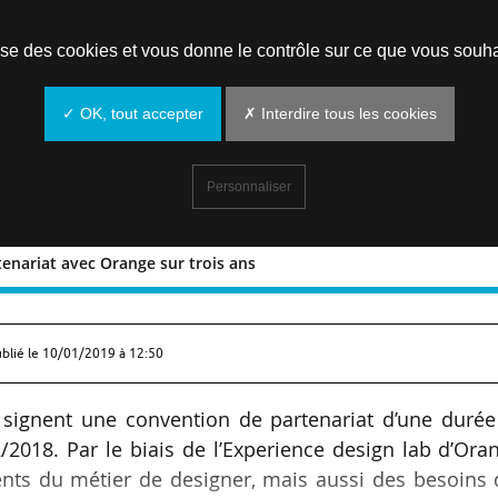
Prendre un rendez-vous
lise des cookies et vous donne le contrôle sur ce que vous souha
✓ OK, tout accepter
✗ Interdire tous les cookies
Personnaliser
tenariat avec Orange sur trois ans
un partenariat avec Orange sur trois a
ublié le
10/01/2019 à 12:50
 signent une convention de partenariat d’une durée
2/2018. Par le biais de l’Experience design lab d’Ora
ements du métier de designer, mais aussi des besoins