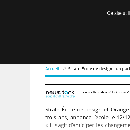
Découvrir sans engagement
Ce site uti
Menu
Accueil
Strate École de design : un par
Strate École de design : 
Paris - Actualité n°137006 - P
Strate École de design et Orange
trois ans, annonce l’école le 12/1
« il s’agit d’anticiper les chang