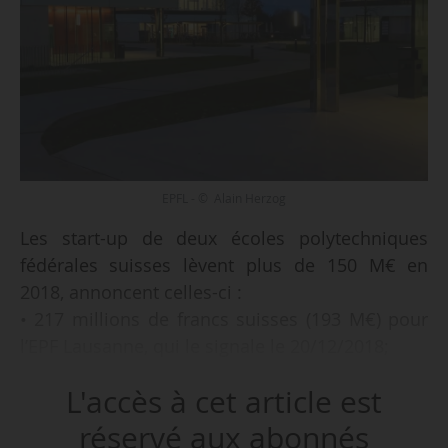
EPFL - © Alain Herzog
Les start-up de deux écoles polytechniques
fédérales suisses lèvent plus de 150 M€ en
2018, annoncent celles-ci :
• 217 millions de francs suisses (193 M€) pour
l’EPF Lausanne, qui le signale le 20/12/2018;
• 170 millions de francs suisses (151 M€) pour
L'accès à cet article est
l’ETH Zürich, qui communique le 04/01/2019.
réservé aux abonnés