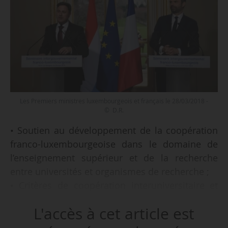
Les Premiers ministres luxembourgeois et français le 28/03/2018 -
© D.R.
• Soutien au développement de la coopération
franco-luxembourgeoise dans le domaine de
l’enseignement supérieur et de la recherche
entre universités et organismes de recherche ;
• Critères de coopération interuniversitaire et
quotas pour les étudiants en médecine de
L'accès à cet article est
l’Université de Luxembourg souhaitant faire une
partie de leur cursus dans les universités de