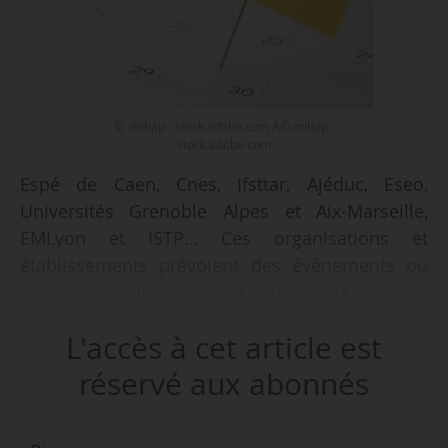
© mihap - stock.adobe.com Â© mihap -
stock.adobe.com
Espé de Caen, Cnes, Ifsttar, Ajéduc, Eseo,
Universités Grenoble Alpes et Aix-Marseille,
EMLyon et ISTP… Ces organisations et
établissements prévoient des événements ou
conférences de presse au cours de la semaine
du 07/01/2019.
L'accès à cet article est
News Tank dénombre 25 événements
réservé aux abonnés
programmés jusqu’au 22/03/2019. En voici le
détail.