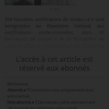
© D.R.
254 nouvelles certifications de niveau I à V sont
enregistrées au Répertoire national des
certifications professionnelles, dont 85
formations de niveau II et 61 formations de
niveau I selon la nomenclature en vigueur en
2018, par un arrêté du 27/12/2018 paru au
L'accès à cet article est
Journal officiel du 04/01/2019. Elles obtiennent
un enregistrement pour une période variant
réservé aux abonnés
entre un et cinq ans.
Bienvenue,
Parmi les établissements d’enseignement
Abonné.e ?
Connectez-vous uniquement avec
supérieur et de recherche ayant des formations
votre email.
certifiées figurent notamment :
Non abonné.e ?
Demandez votre abonnement
• le Cnam ;
découverte en saisissant votre email.