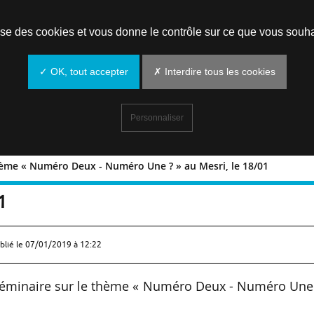
Prendre un rendez-vous
lise des cookies et vous donne le contrôle sur ce que vous souha
✓ OK, tout accepter
✗ Interdire tous les cookies
Personnaliser
thème « Numéro Deux - Numéro Une ? » au Mesri, le 18/01
sur le thème « Numéro Deux - Numéro
1
blié le
07/01/2019 à 12:22
 séminaire sur le thème « Numéro Deux - Numéro Une 