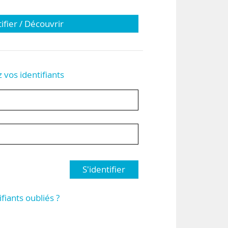
tifier / Découvrir
z vos identifiants
S'identifier
ifiants oubliés ?