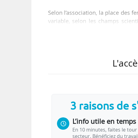
Selon l’association, la place des 
variable, selon les champs scienti
avec l’accès aux promotions et a
accèdent moins que leurs collèg
accèdent aux responsabilités, 
souvent leur manque d’ambitio
L'accè
positionner sur ces fonctions ?
L’objectif de ce séminaire annuel 
des établissements, universités ou 
3 raisons de 
L’info utile en temps 
En 10 minutes, faites le tour 
secteur. Bénéficiez du trava