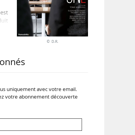
 est
duit
mes
les
© D.R.
que
 se
abonnés
 par
s uniquement avec votre email.
 votre abonnement découverte