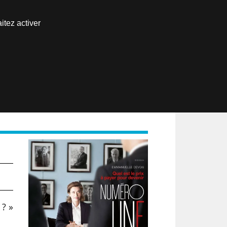
Nous joindre
itez activer
Espace abonné
EN
? »