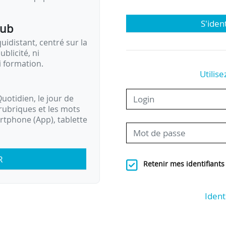
S'iden
pub
idistant, centré sur la
ublicité, ni
i formation.
Utilise
uotidien, le jour de
rubriques et les mots
artphone (App), tablette
R
Retenir mes identifiants
Ident