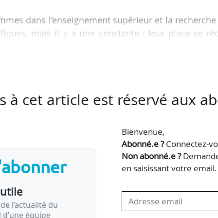
femmes dans l’enseignement supérieur et la recherche
fiques, mais il y a une constante : leur place se ré
ux responsabilités. Malgré un vivier réel, les fem
ues hommes aux fonctions de dirigeantes. Lorsqu’el
bien souvent, elles restent numéro deux. On invo
n ou l’autocensure, mais les encourage-t-on à
s à cet article est réservé aux 
est de présenter quelques actions concrètes initiées
Bienvenue,
par l’Afdesri, et…
Abonné.e ?
Connectez-vou
Non abonné.e ?
Demandez
s'abonner
en saisissant votre email.
utile
de l’actualité du
il d’une équipe