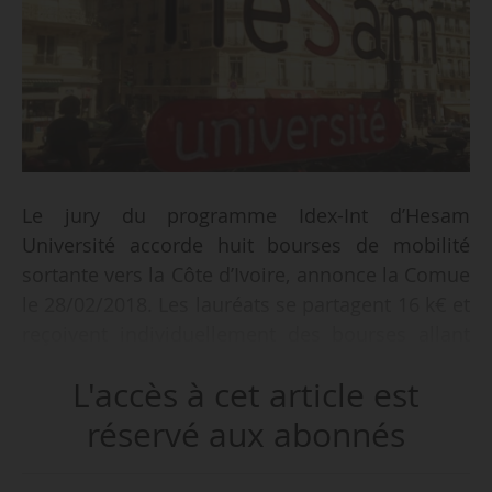
Le jury du programme Idex-Int d’Hesam
Université accorde huit bourses de mobilité
sortante vers la Côte d’Ivoire, annonce la Comue
le 28/02/2018. Les lauréats se partagent 16 k€ et
reçoivent individuellement des bourses allant
de 1 000 à 3 500 €.
L'accès à cet article est
Les mobilités vers la Côte d’Ivoire s’étendent de
réservé aux abonnés
trois semaines à deux mois dans le cadre de
travaux de recherche sur le terrain, d’études