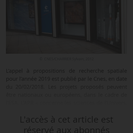
© CNES/CHARRIER Sylvain, 2012
L’appel à propositions de recherche spatiale
pour l’année 2019 est publié par le Cnes, en date
du 20/02/2018. Les projets proposés peuvent
être nationaux ou européens, dans le cadre de
l’ESA. L’APR « concerne les sciences de l’Univers,
les sciences de la planète Terre et les sciences
L'accès à cet article est
en microgravité », précise le texte de l’appel.
réservé aux abonnés