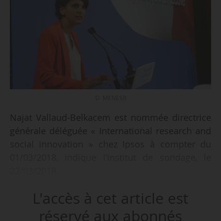
© MENESR
Najat Vallaud-Belkacem est nommée directrice
générale déléguée « International research and
social innovation » chez Ipsos à compter du
01/03/2018, indique l’institut de sondage, le
22/03/2018.
L'accès à cet article est
Celle qui fut ministre de l’éducation nationale,
de l’enseignement supérieur et de la recherche
réservé aux abonnés