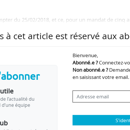
mpter du 25/02/2018, et ce, pour un mandat de cinq a
s à cet article est réservé aux 
aire d’un DEA de l’université de Lille 1, Guy Reumont
février 2013, il assure la direction de Polytech Lille
de l’école chargé des ressources, de 2008 à 2013.
Bienvenue,
Abonné.e ?
Connectez-vou
Non abonné.e ?
Demandez
s'abonner
en saisissant votre email.
utile
de l’actualité du
il d’une équipe
S'iden
pub