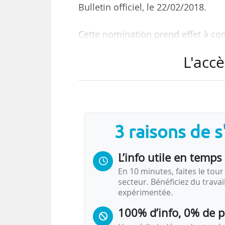
Bulletin officiel, le 22/02/2018.
Cette nomination prend effet à co
L'accè
Diplômé de Polytech Lille et titul
professeur des universités. Depuis 
était auparavant directeur adjoint 
3 raisons de 
L’info utile en temps 
En 10 minutes, faites le tour 
secteur. Bénéficiez du trava
expérimentée.
100% d’info, 0% de 