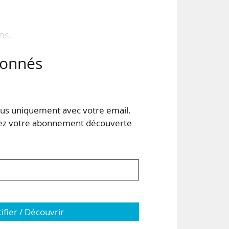
ns.
abonnés
 est
. Il
s uniquement avec votre email.
 votre abonnement découverte
tifier / Découvrir