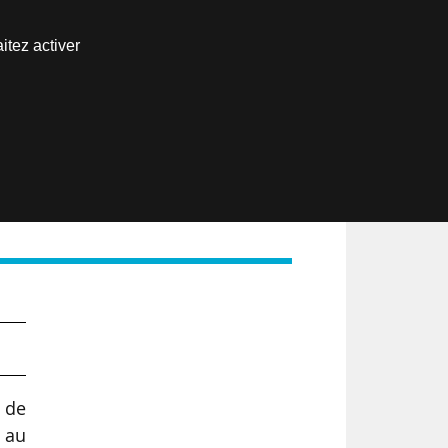
Nous joindre
itez activer
Espace abonné
EN
 de
é au