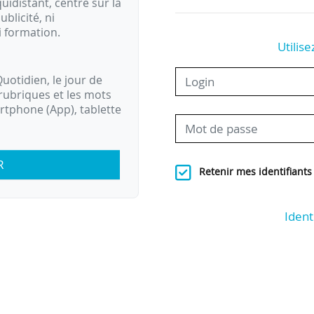
idistant, centré sur la
ublicité, ni
i formation.
Utilise
uotidien, le jour de
rubriques et les mots
artphone (App), tablette
R
Retenir mes identifiants
Ident