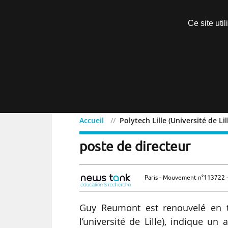
Découvrir sans engagement
Ce site uti
Menu
Accueil
Polytech Lille (Université de L
Polytech Lille (Universit
poste de directeur
Paris - Mouvement n°113722 -
Guy Reumont est renouvelé en ta
l’université de Lille), indique un