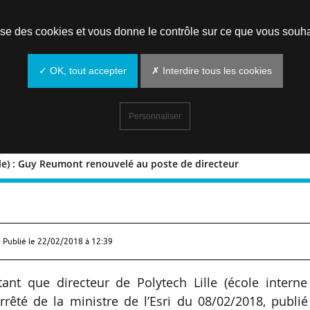
Prendre un rendez-vous
lise des cookies et vous donne le contrôle sur ce que vous souha
✓ OK, tout accepter
✗ Interdire tous les cookies
Personnaliser
ille) : Guy Reumont renouvelé au poste de directeur
é de Lille) : Guy Reumont renouvelé au
 Publié le
22/02/2018 à 12:39
nt que directeur de Polytech Lille (école interne
 arrêté de la ministre de l’Esri du 08/02/2018, publi