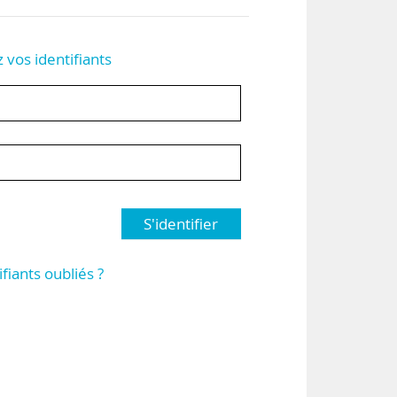
z vos identifiants
S'identifier
ifiants oubliés ?