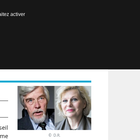
Nous joindre
itez activer
Espace abonné
EN
à
eil
ême
© D.R.