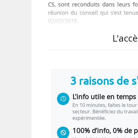
CS, sont reconduits dans leurs f
réunion du conseil qui s’est ten
02/02/2018.
L'accè
Le conseil scientifique, égalem
Level Group), est composé de sep
donner des avis sur l’élaboration d
Seules quatre autres personnalit
3 raisons de 
conseil scientifique de la Commiss
• Paul Nurse, généticien et biologi
L’info utile en temps 
En 10 minutes, faites le tour 
secteur. Bénéficiez du trava
expérimentée.
100% d’info, 0% de 