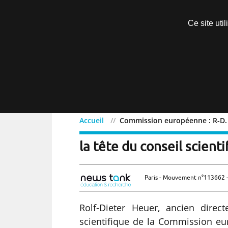
Découvrir sans engagement
Ce site uti
Menu
Accueil
Commission européenne : R-D. H
Commission européenne :
la tête du conseil scienti
Paris - Mouvement n°113662 -
Rolf-Dieter Heuer, ancien direc
scientifique de la Commission eu