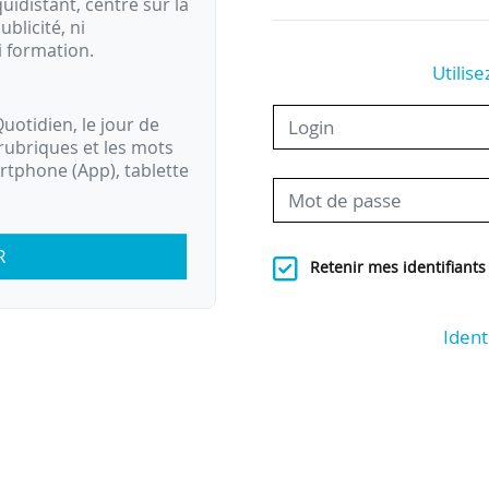
idistant, centré sur la
ublicité, ni
i formation.
Utilise
uotidien, le jour de
rubriques et les mots
artphone (App), tablette
R
Retenir mes identifiants
Ident