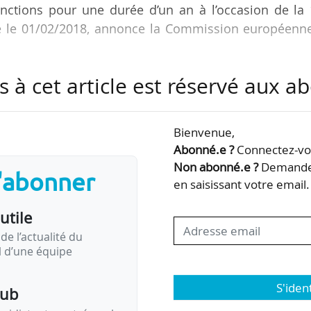
onctions pour une durée d’un an à l’occasion de la
ue le 01/02/2018, annonce la Commission européenne
s à cet article est réservé aux 
ent appelé SAM HLG (Scientific Advice Mechanism H
t membres et a été mis en place en novembre 2015 p
es politiques scientifiques.
Bienvenue,
Abonné.e ?
Connectez-vou
és figurent actuellement dans la liste des membres
Non abonné.e ?
Demandez
s'abonner
ion :
en saisissant votre email.
ste cellulaire, prix Nobel de physiologie ou…
utile
de l’actualité du
il d’une équipe
S'iden
pub