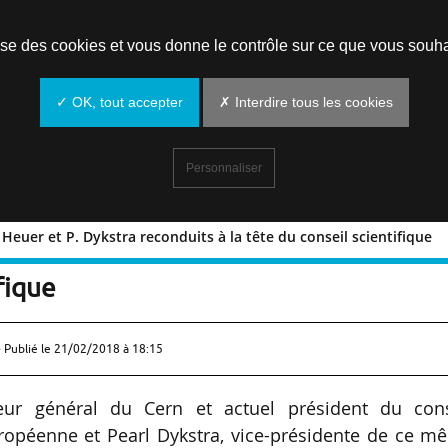
Prendre un rendez-vous
lise des cookies et vous donne le contrôle sur ce que vous souha
✓ OK, tout accepter
✗ Interdire tous les cookies
Personnaliser
euer et P. Dykstra reconduits à la tête du conseil scientifique
 R-D. Heuer et P. Dykstra reconduits 
fique
 Publié le
21/02/2018 à 18:15
teur général du Cern et actuel président du cons
ropéenne et Pearl Dykstra, vice-présidente de ce m