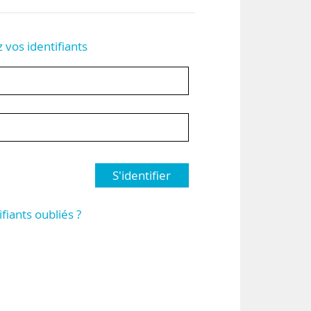
z vos identifiants
S'identifier
ifiants oubliés ?