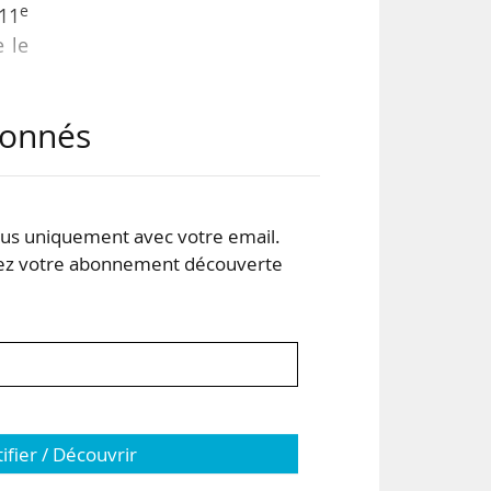
e
 11
 le
abonnés
igh
our
s uniquement avec votre email.
 du
 votre abonnement découverte
tifier / Découvrir