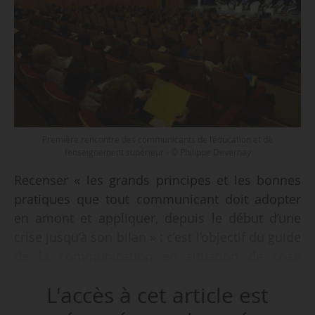
Première rencontre des communicants de l’éducation et de
l’enseignement supérieur - © Philippe Devernay
Recenser « les grands principes et les bonnes
pratiques que tout communicant doit adopter
en amont et appliquer, depuis le début d’une
crise jusqu’à son bilan » : c’est l’objectif du guide
de la communication en situation de crise
élaboré par le MEN, le Mesri et la CPU et mis en
L'accès à cet article est
ligne, le 16/02/2018.