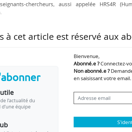
nseignants-chercheurs, aussi appelée HRS4R (Hu
.
se les établissements signataires de la “Charte europé
s à cet article est réservé aux 
itut en 2005] et du “Code de conduite de recrutement
 contribue par ailleurs « à leur attractivité auprès
conditionne l’obtention de certains financements
Bienvenue,
.
Abonné.e ?
Connectez-vou
Non abonné.e ?
Demandez
s'abonner
ment sur la HRS4R a commencé en mai 2016. « Après u
en saisissant votre email.
utile
de l’actualité du
il d’une équipe
S'iden
pub