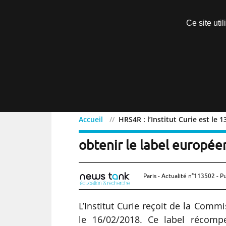
Découvrir sans engagement
Ce site uti
Menu
Accueil
HRS4R : l’Institut Curie est le 1
HRS4R : l’Institut Curie e
obtenir le label europée
Paris - Actualité n°113502 - P
L’Institut Curie reçoit de la Comm
le 16/02/2018. Ce label récomp