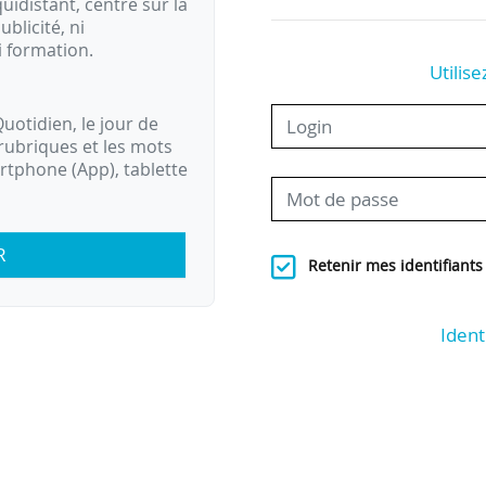
idistant, centré sur la
ublicité, ni
i formation.
Utilise
uotidien, le jour de
rubriques et les mots
artphone (App), tablette
R
Retenir mes identifiants
Ident