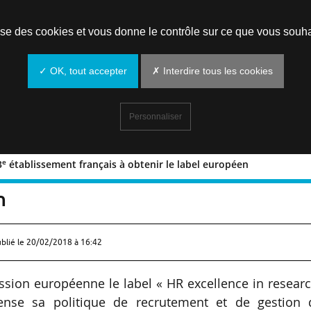
Prendre un rendez-vous
lise des cookies et vous donne le contrôle sur ce que vous souha
✓ OK, tout accepter
✗ Interdire tous les cookies
Personnaliser
e
3
établissement français à obtenir le label européen
e
st le 13
établissement français à
n
ublié le
20/02/2018 à 16:42
ission européenne le label « HR excellence in resear
ense sa politique de recrutement et de gestion 