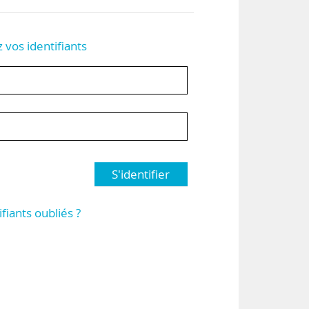
z vos identifiants
S'identifier
ifiants oubliés ?