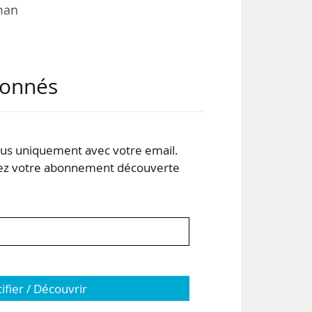
man
enne
abonnés
 des
 des
 de
s uniquement avec votre email.
 votre abonnement découverte
n an
tifier / Découvrir