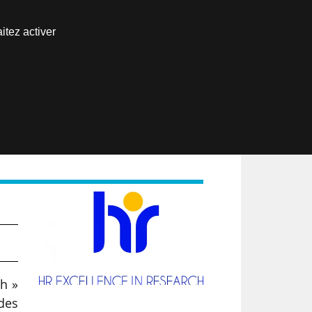
Nous joindre
itez activer
Espace abonné
EN
ch »
des