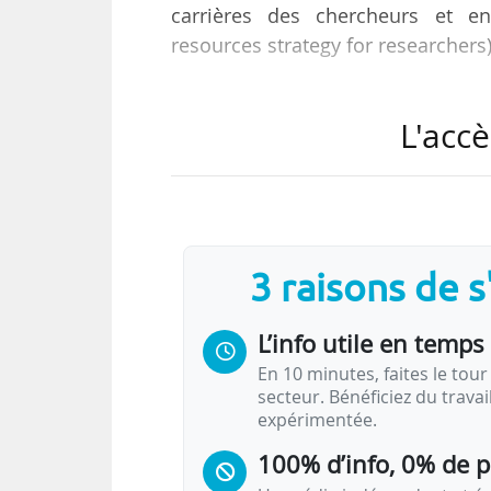
carrières des chercheurs et e
resources strategy for researchers)
Selon l’Institut, ce label « valori
L'accè
des chercheurs“ [signée par l’Inst
chercheurs“ [signé en 2011] ». Il
chercheurs du monde entier et 
recherche de l’Union européenne »
3 raisons de 
Le travail au sein de l’établisse
d’évaluation et d’implication …
L’info utile en temps 
En 10 minutes, faites le tour 
secteur. Bénéficiez du trava
expérimentée.
100% d’info, 0% de 