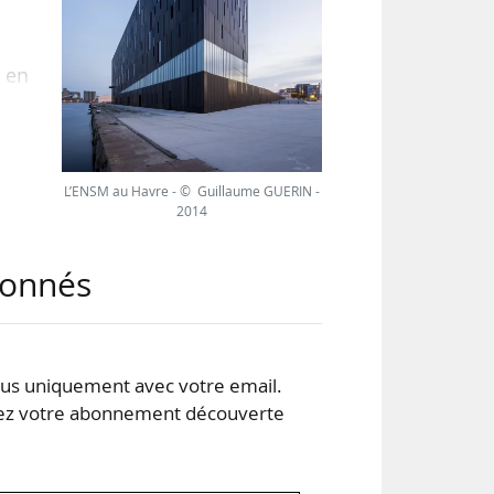
 en
iant
 sur
 de
mes
L’ENSM au Havre - © Guillaume GUERIN -
2014
abonnés
Yann
s uniquement avec votre email.
 votre abonnement découverte