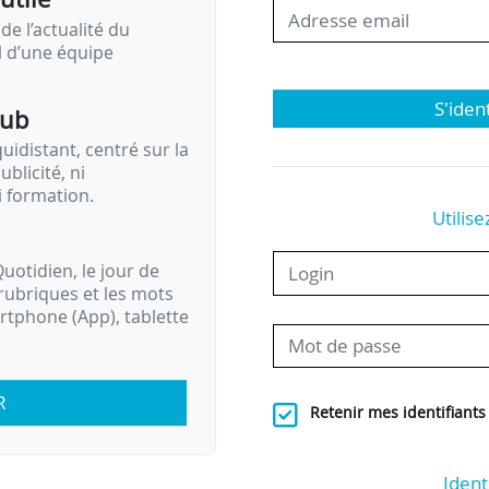
de l’actualité du
il d’une équipe
S'iden
pub
idistant, centré sur la
ublicité, ni
i formation.
Utilise
uotidien, le jour de
rubriques et les mots
artphone (App), tablette
R
Retenir mes identifiants
Ident