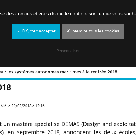
Prendre un rendez-vous
lise des cookies et vous donne le contrôle sur ce que vous souha
✓ OK, tout accepter
✗ Interdire tous les cookies
Personnaliser
sur les systèmes autonomes maritimes à la rentrée 2018
 un MS sur les systèmes autonomes
018
ublié le
20/02/2018 à 12:16
nt un mastère spécialisé DEMAS (Design and exploita
), en septembre 2018, annoncent les deux écoles,