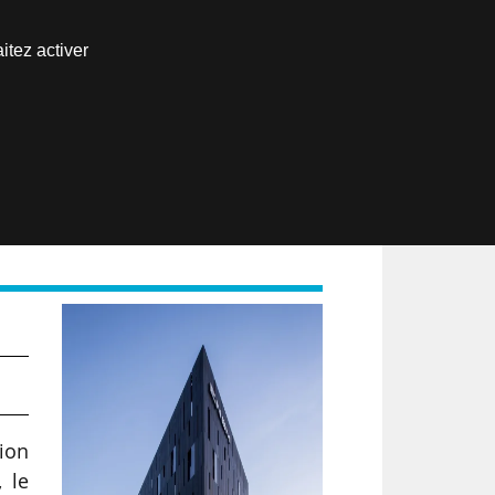
Nous joindre
itez activer
Espace abonné
EN
tion
 le