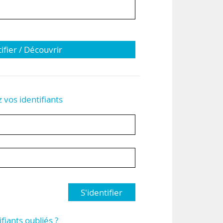
tifier / Découvrir
z vos identifiants
S'identifier
ifiants oubliés ?