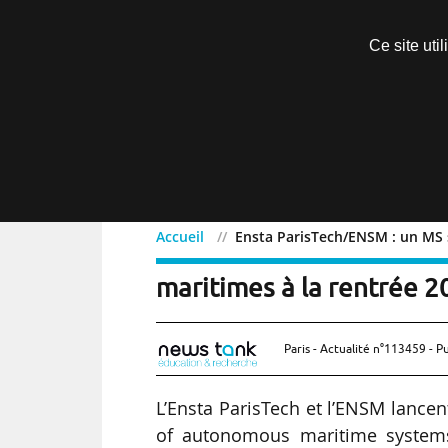
Découvrir sans engagement
Ce site uti
Menu
Accueil
Ensta ParisTech/ENSM : un MS 
Ensta ParisTech/ENSM :
maritimes à la rentrée 2
Paris - Actualité n°113459 - P
L’Ensta ParisTech et l’ENSM lance
of autonomous maritime systems