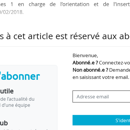
nes 1 en charge de l’orientation et de l’insert
0/02/2018.
tes les universités ne fonctionnaient pas de la m
s à cet article est réservé aux 
ossiers des étudiants en réorientation. Désormais,
tournable, les étudiants concernés devant produire 
jeu au sein des établissements : « Ne pas stigmatise
Bienvenue,
ntation », par rapport aux bacheliers.
Abonné.e ?
Connectez-vou
Non abonné.e ?
Demandez
s'abonner
nnée ne s’avère pas adapté à ce public…
en saisissant votre email.
utile
de l’actualité du
il d’une équipe
S'iden
pub