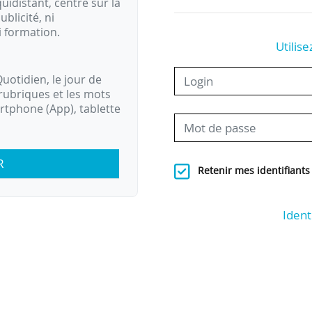
idistant, centré sur la
ublicité, ni
i formation.
Utilise
uotidien, le jour de
rubriques et les mots
artphone (App), tablette
R
Retenir mes identifiants
Ident