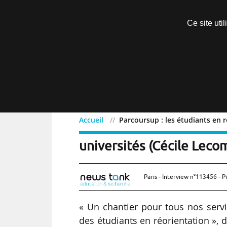
Découvrir sans engagement
Ce site uti
Menu
Accueil
Parcoursup : les étudiants en r
Parcoursup : les étudiant
universités (Cécile Leco
Paris - Interview n°113456 - P
« Un chantier pour tous nos serv
des étudiants en réorientation », d