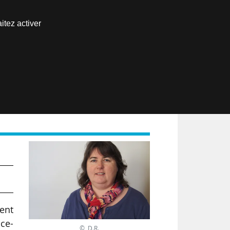
Nous joindre
itez activer
Espace abonné
EN
ent
ice-
© D.R.