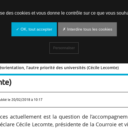
Prendre un rendez-vous
lise des cookies et vous donne le contrôle sur ce que vous souha
✓ OK, tout accepter
✗ Interdire tous les cookies
Personnaliser
éorientation, l’autre priorité des universités (Cécile Lecomte)
s en réorientation, l’autre priorité des
mte)
ublié le
20/02/2018 à 10:17
ices actuellement est la question de l’accompagnem
éclare Cécile Lecomte, présidente de la Courroie et v