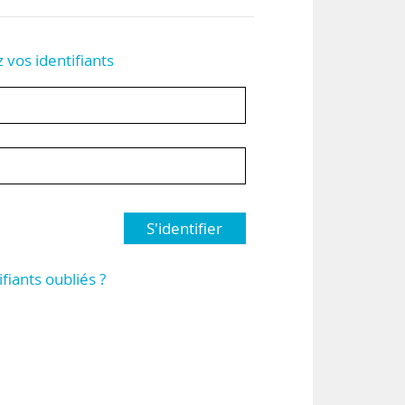
z vos identifiants
S'identifier
ifiants oubliés ?