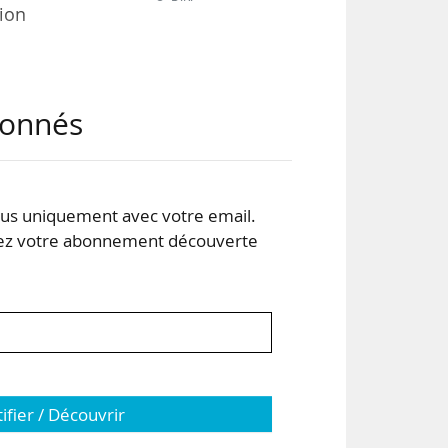
ion
ême
abonnés
 le
une
r ou
s uniquement avec votre email.
 votre abonnement découverte
tifier / Découvrir