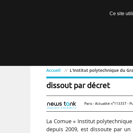
Découvrir sans engagement
Ce site uti
Menu
Accueil
L’Institut polytechnique du Gr
L’Institut polytechnique
dissout par décret
Paris - Actualité n°113357 - P
La Comue « Institut polytechnique 
depuis 2009, est dissoute par un 