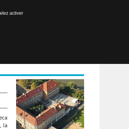
Nous joindre
itez activer
Espace abonné
EN
meca
, la