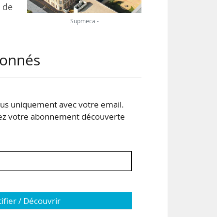
e de
Supmeca -
abonnés
itut
aris
tut
s uniquement avec votre email.
e la
 votre abonnement découverte
tifier / Découvrir