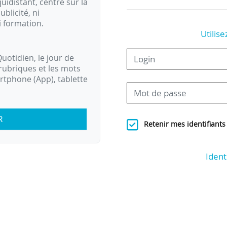
idistant, centré sur la
ublicité, ni
i formation.
Utilise
uotidien, le jour de
rubriques et les mots
artphone (App), tablette
R
Retenir mes identifiants
Ident