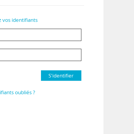
z vos identifiants
S'identifier
ifiants oubliés ?