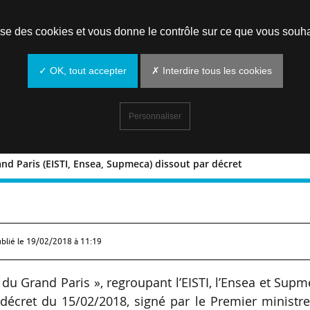
Prendre un rendez-vous
lise des cookies et vous donne le contrôle sur ce que vous souha
✓ OK, tout accepter
✗ Interdire tous les cookies
Personnaliser
and Paris (EISTI, Ensea, Supmeca) dissout par décret
 du Grand Paris (EISTI, Ensea, Supmeca)
ublié le
19/02/2018 à 11:19
du Grand Paris », regroupant l’EISTI, l’Ensea et Sup
décret du 15/02/2018, signé par le Premier ministre