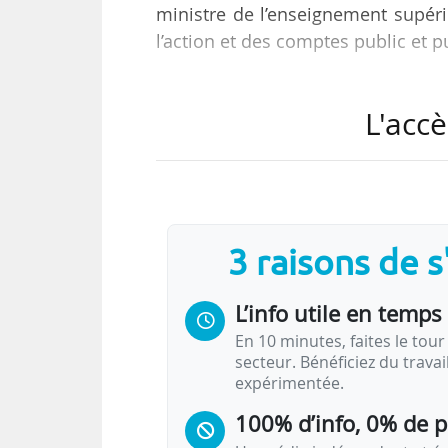
ministre de l’enseignement supérie
l’action et des comptes public et pu
Le décret précise les modalités de 
L'accè
• « Les biens, droits et obligatio
polytechnique du Grand Paris“ sont
[Supmeca] ;
• les comptes financiers des e
polytechnique du Grand Paris“ son
3 raisons de 
suppression de l’établissement. Il
L’info utile en temps 
En 10 minutes, faites le tour 
secteur. Bénéficiez du trava
expérimentée.
100% d’info, 0% de 