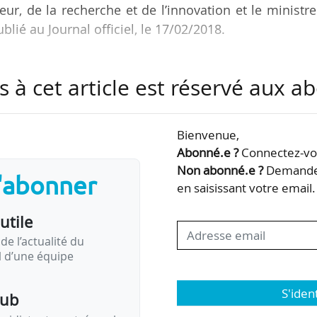
ur, de la recherche et de l’innovation et le ministr
blié au Journal officiel, le 17/02/2018.
la dissolution :
s à cet article est réservé aux 
ns, ainsi que les activités de l’établissement “Inst
 transférés à l’Institut supérieur de mécanique de P
Bienvenue,
xercices 2017 et 2018 de l’établissement “Insti
Abonné.e ?
Connectez-vou
t établis par l’agent comptable en fonctions lors d
Non abonné.e ?
Demandez
s'abonner
s…
en saisissant votre email.
utile
de l’actualité du
il d’une équipe
S'iden
pub