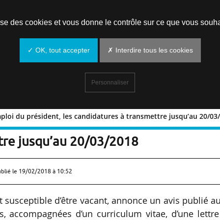
Prendre un rendez-vous
lise des cookies et vous donne le contrôle sur ce que vous souha
✓ OK, tout accepter
✗ Interdire tous les cookies
Personnaliser
mploi du président, les candidatures à transmettre jusqu’au 20/03
e l’emploi du président, les
tre jusqu’au 20/03/2018
ublié le
19/02/2018 à 10:52
 susceptible d’être vacant, annonce un avis publié a
s, accompagnées d’un curriculum vitae, d’une lettre