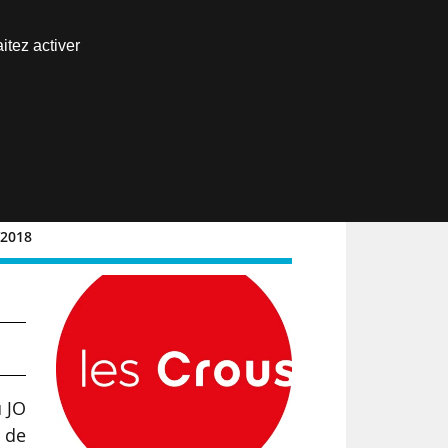
Nous joindre
itez activer
Espace abonné
EN
/2018
u JO
 de