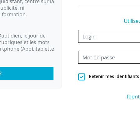
idistant, centré sur la
ublicité, ni
i formation.
Utilise
uotidien, le jour de
rubriques et les mots
artphone (App), tablette
R
Retenir mes identifiants
Ident