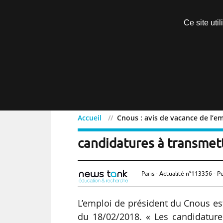
Découvrir sans engagement
Ce site uti
Menu
Accueil
Cnous : avis de vacance de l’e
Cnous : avis de vacance d
candidatures à transmet
Paris - Actualité n°113356 - P
L’emploi de président du Cnous est
du 18/02/2018. « Les candidature