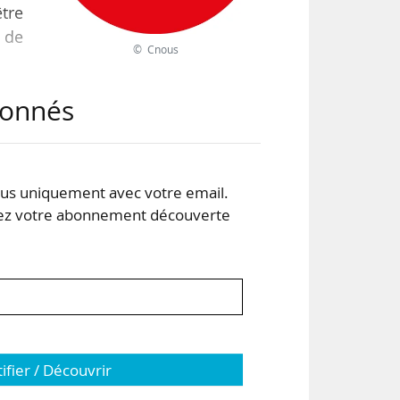
tre
e de
© Cnous
abonnés
t le
res
t le
n du
s uniquement avec votre email.
 votre abonnement découverte
tifier / Découvrir