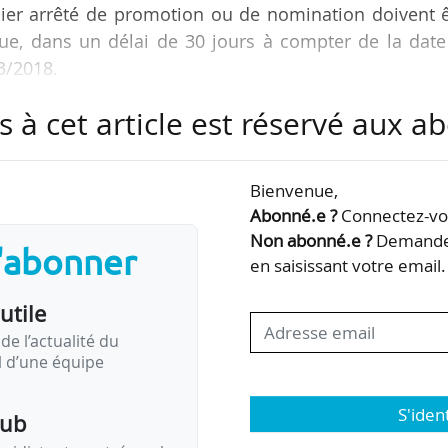
nier arrêté de promotion ou de nomination doivent ê
que, dans un délai de 30 jours à compter de la dat
03/2018.
s à cet article est réservé aux 
part, le chef de l’établissement national, d’autre par
l’animation du réseau constitué avec les 28 cent
à-vis de nombreux partenaires institutionnels, don
Bienvenue,
 autres ministères intéressés. Il conduit la réalisatio
Abonné.e ?
Connectez-vou
. Il…
Non abonné.e ?
Demandez
s'abonner
en saisissant votre email.
utile
de l’actualité du
il d’une équipe
S'iden
pub