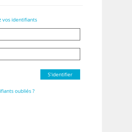
z vos identifiants
S'identifier
ifiants oubliés ?