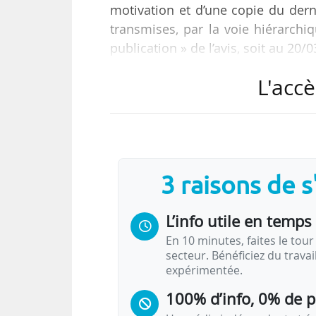
motivation et d’une copie du der
transmises, par la voie hiérarchi
publication » de l’avis, soit au 20/
L'accè
« Le président du Cnous est, d’une 
responsable du pilotage et de 
régionaux. Il les représente vis-
ministère de tutelle, mais aussi les
projet d’établissement et du réseau
3 raisons de 
L’info utile en temps 
En 10 minutes, faites le tour 
secteur. Bénéficiez du trava
expérimentée.
100% d’info, 0% de 