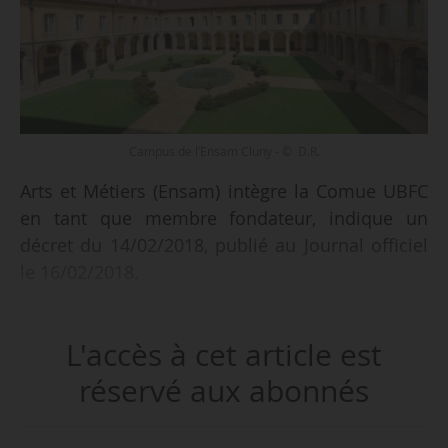
Campus de l’Ensam Cluny - © D.R.
Arts et Métiers (Ensam) intègre la Comue UBFC
en tant que membre fondateur, indique un
décret du 14/02/2018, publié au Journal officiel
le 16/02/2018.
Le décret approuve les modifications des
L'accès à cet article est
statuts de la communauté d’universités et
établissements université Bourgogne - Franche-
réservé aux abonnés
Comté, relatifs à la liste des établissements
membres de la Comue, à la composition et au