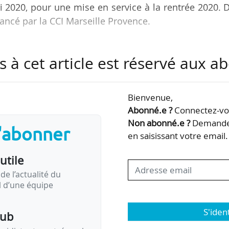
i 2020, pour une mise en service à la rentrée 2020. 
nancé par la CCI Marseille Provence.
s à cet article est réservé aux 
on du campus actuel de 20 000 m², avec une économi
ique.
de 6 600 m² sur une parcelle constructible et située
Bienvenue,
ors du parc des calanques, avec une consommat
Abonné.e ?
Connectez-vou
norme RT 2012.
Non abonné.e ?
Demandez
s'abonner
en saisissant votre email.
éliorer l’offre d’accueil et de formation de l’école
utile
de l’actualité du
il d’une équipe
S'iden
pub