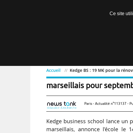
Découvrir sans engagement
Ce site uti
Menu
Accueil
Kedge BS : 19 M€ pour la réno
Kedge BS : 19 M€ pour la
marseillais pour septem
Paris - Actualité n°113137 - P
Kedge business school lance un 
marseillais, annonce l’école le