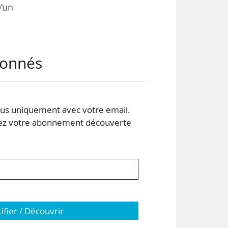
D’un
abonnés
e de
 sur
ion
s uniquement avec votre email.
 votre abonnement découverte
, et
tifier / Découvrir