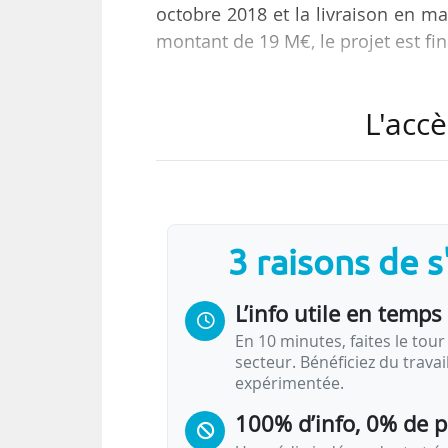
octobre 2018 et la livraison en ma
montant de 19 M€, le projet est fi
Les deux phases du projet sont :
L'accè
• La rénovation et la modernisati
20 % de la consommation énergét
• La construction d’une extension 
le domaine de Luminy, en deh
énergétique 10 % inférieure à la 
3 raisons de 
Le nouveau campus a pour but d’am
L’info utile en temps 
de…
En 10 minutes, faites le tour 
secteur. Bénéficiez du trava
expérimentée.
100% d’info, 0% de 