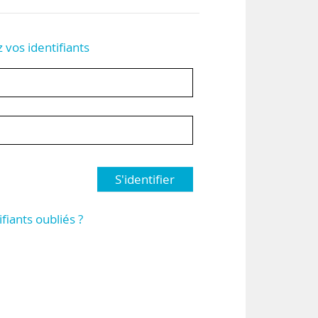
z vos identifiants
S'identifier
ifiants oubliés ?