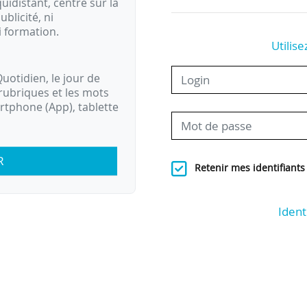
idistant, centré sur la
ublicité, ni
i formation.
Utilise
uotidien, le jour de
rubriques et les mots
artphone (App), tablette
R
Retenir mes identifiants
Ident