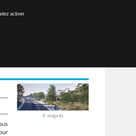
Nous joindre
itez activer
Espace abonné
EN
© Kedge BS
pus
our