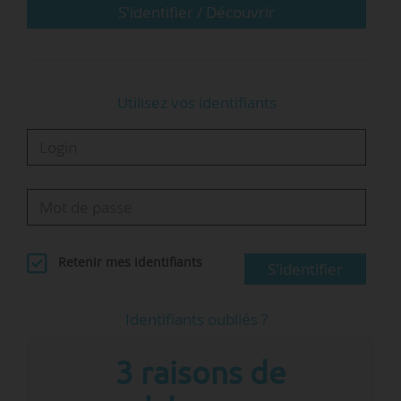
directeur de l’ENPC, est nommé recteur de
S'identifier / Découvrir
l’académie de Poitiers ;
• Mostafa Fourar, professeur des…
Utilisez vos identifiants
Retenir mes identifiants
S'identifier
Identifiants oubliés ?
3 raisons de