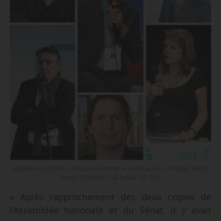
Stéphane Leymarie, François Germinet, Franck Loureiro, Philippe Berta,
Hervé Christofol, Lilâ le Bas - © D.R.
« Après rapprochement des deux copies de
l’Assemblée nationale et du Sénat, il y avait