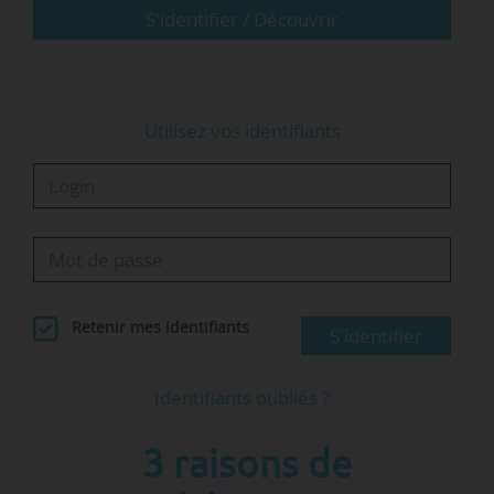
• Snesup-FSU et Unef s’y opposent toujours, et
S'identifier / Découvrir
cette…
Utilisez vos identifiants
Retenir mes identifiants
S'identifier
Identifiants oubliés ?
3 raisons de