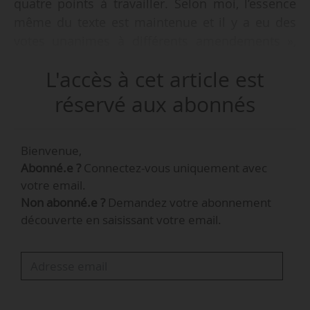
quatre points à travailler. Selon moi, l’essence
même du texte est maintenue et il y a eu des
votes unanimes à différents amendements »,
déclare Philippe Berta, député Modem et
L'accès à cet article est
membre de la CMP chargée d’aboutir à un texte
commun pour le projet de loi Orientation et
réservé aux abonnés
réussite des étudiants, à News Tank, le
14/02/2018.
Bienvenue,
Abonné.e ?
Connectez-vous uniquement avec
Parmi les acteurs de l’ESR interrogés par News
votre email.
Tank, les positions restent stables après
Non abonné.e ?
Demandez votre abonnement
l’adoption de ce texte et avant son vote définitif
découverte en saisissant votre email.
par les deux assemblées le 15/02/2018 :
• CPU, Sgen-CFDT et Sup’Recherche Unsa sont
globalement satisfaits du texte final et de
l’accord trouvé en CMP, qui permet de clore la
séquence législative.