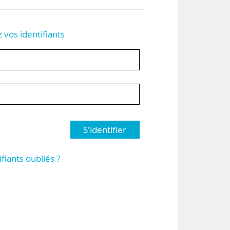
z vos identifiants
S'identifier
ifiants oubliés ?