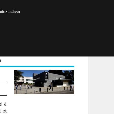
Nous joindre
itez activer
Espace abonné
EN
s
du
el à
t et