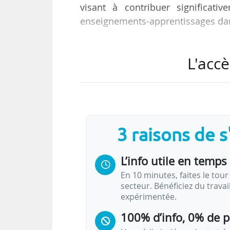
visant à contribuer significat
enseignements-apprentissages dans
La dotation de 200 k€ doit servir
L'accè
modalités d’apprentissage spécifiq
façon transversale dans le cadre 
La clôture du dépôt des dossiers es
mai 2018 après examen par les di
3 raisons de 
originaux et créatifs en lien avec…
L’info utile en temps 
En 10 minutes, faites le tour 
secteur. Bénéficiez du trava
expérimentée.
100% d’info, 0% de 