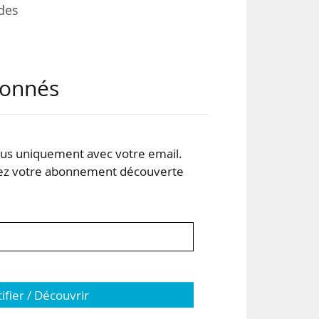
des
 des
abonnés
s de
s en
s uniquement avec votre email.
ets
 votre abonnement découverte
tifier / Découvrir