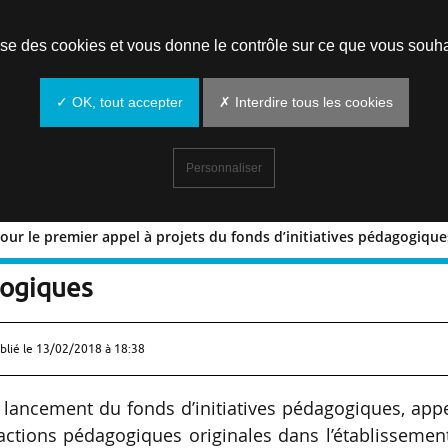
Prendre un rendez-vous
lise des cookies et vous donne le contrôle sur ce que vous souha
✓ OK, tout accepter
✗ Interdire tous les cookies
Personnaliser
pour le premier appel à projets du fonds d’initiatives pédagogique
00 k€ pour le premier appel à projets 
gogiques
blié le
13/02/2018 à 18:38
 lancement du fonds d’initiatives pédagogiques, app
actions pédagogiques originales dans l’établissemen