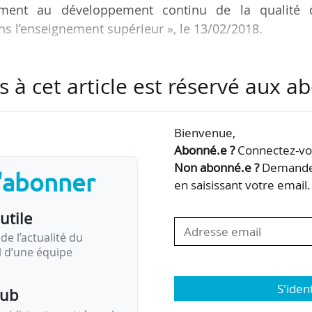
ivement au développement continu de la qualité 
 l’enseignement supérieur », le 13/02/2018.
 à financer « des initiatives sur un an développant
s à cet article est réservé aux 
ues, des usages de techniques et/ou d’outils utilisé
d’un ou plusieurs enseignements ».
Bienvenue,
t fixée au 30/03/2018 et les résultats seront notifié
Abonné.e ?
Connectez-vou
fférentes commissions. « Dès juillet 2018, des proj
Non abonné.e ?
Demandez
s'abonner
en saisissant votre email.
utile
de l’actualité du
il d’une équipe
S'iden
pub