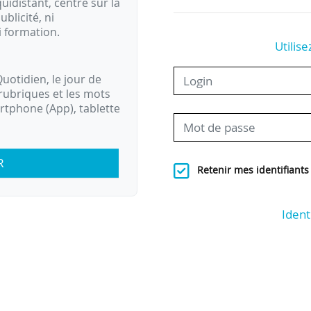
idistant, centré sur la
ublicité, ni
i formation.
Utilise
uotidien, le jour de
rubriques et les mots
artphone (App), tablette
R
Retenir mes identifiants
Ident