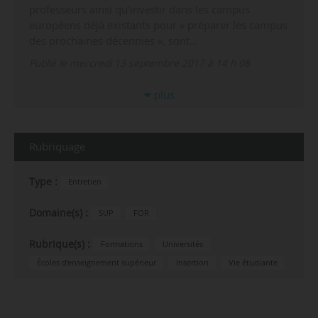
professeurs ainsi qu’investir dans les campus
européens déjà existants pour « préparer les campus
des prochaines décennies », sont…
Publié le mercredi 13 septembre 2017 à 14 h 08
plus
Rubriquage
Type :
Entretien
Domaine(s) :
SUP
FOR
Rubrique(s) :
Formations
Universités
Écoles d’enseignement supérieur
Insertion
Vie étudiante