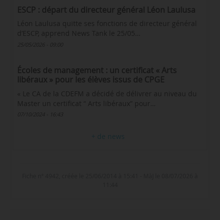
ESCP : départ du directeur général Léon Laulusa
Léon Laulusa quitte ses fonctions de directeur général
d’ESCP, apprend News Tank le 25/05…
25/05/2026 - 09:00
Écoles de management : un certificat « Arts
libéraux » pour les élèves issus de CPGE
« Le CA de la CDEFM a décidé de délivrer au niveau du
Master un certificat “ Arts libéraux” pour…
07/10/2024 - 16:43
+ de news
Fiche n° 4942, créée le 25/06/2014 à 15:41 - MàJ le 08/07/2026 à
11:44