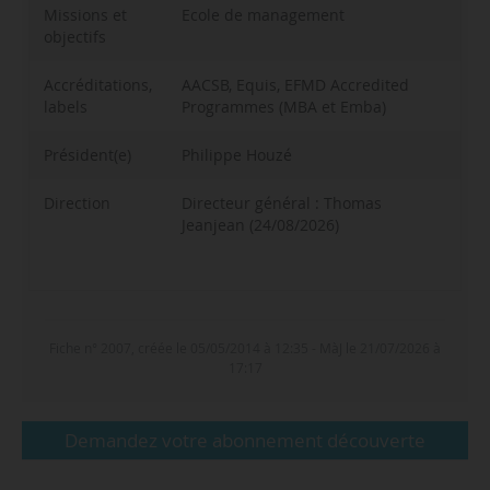
Missions et
Ecole de management
objectifs
Accréditations,
AACSB, Equis, EFMD Accredited
labels
Programmes (MBA et Emba)
Président(e)
Philippe Houzé
Direction
Directeur général : Thomas
Jeanjean (24/08/2026)
2024-2025
2024-2025
2024-2025
2023-2024
195,0 M€
10 869
675
204
Fiche n° 2007, créée le 05/05/2014 à 12:35 - MàJ le 21/07/2026 à
2023-2024
2023-2024
2023-2024
2024-2025
197 M€
9 804
608
193
17:17
2021-2022
2021-2022
2021-2022
8 332
5 377
165
Source(s) : CEFDG
Demandez votre abonnement découverte
Source(s) : CEFDG
Source(s) : CEFDG
Source(s) : CEFDG