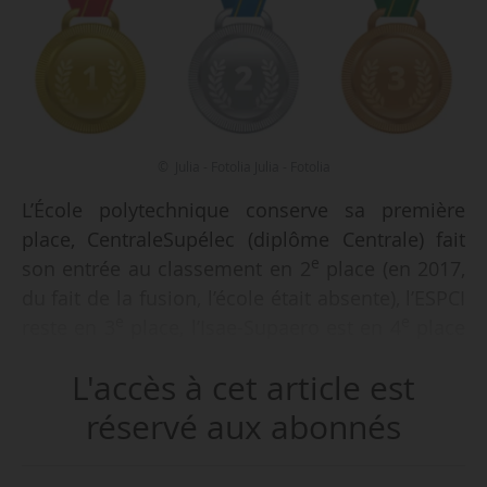
© Julia - Fotolia Julia - Fotolia
L’École polytechnique conserve sa première
place, CentraleSupélec (diplôme Centrale) fait
e
son entrée au classement en 2
place (en 2017,
du fait de la fusion, l’école était absente), l’ESPCI
e
e
reste en 3
place, l’Isae-Supaero est en 4
place
e
(+ 8 places) et Mines Nancy occupe la 5
place (+
L'accès à cet article est
10 places) du classement 2018 des écoles
d’ingénieurs de l’Usine Nouvelle, publié le
réservé aux abonnés
13/02/2018.