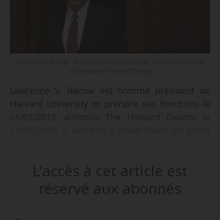
Lawrence S. Bacow - © SM Harvard University © 2018 The President
and Fellows of Harvard College
Lawrence S. Bacow est nommé président de
Harvard University et prendra ses fonctions le
01/07/2018, annonce The Harvard Gazette le
11/02/2018. Il succède à Drew Faust, en poste
depuis 2007, qui fut la première femme à
présider l’université.
L'accès à cet article est
Âgé de 66 ans, Lawrence S. Bacow occupe
réservé aux abonnés
actuellement le poste de « Leader-in-
Residence » au Center for Public Leadership de