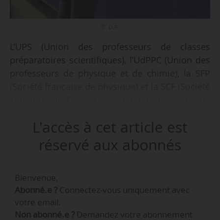
© D.R.
L’UPS (Union des professeurs de classes
préparatoires scientifiques), l’UdPPC (Union des
professeurs de physique et de chimie), la SFP
(Société française de physique) et la SCF (Société
chimique de France) « demandent une réforme
du bac plus ambitieuse pour l’enseignement de
L'accès à cet article est
la physique-chimie et plus largement des
sciences au lycée », déclarent les quatre
réservé aux abonnés
structures, dans un communiqué commun, le
12/02/2018.
Bienvenue,
Abonné.e ?
Connectez-vous uniquement avec
Les associations et sociétés savantes
votre email.
« préconisent de repenser l’enseignement de la
Non abonné.e ?
Demandez votre abonnement
physique-chimie au lycée, afin de soutenir la