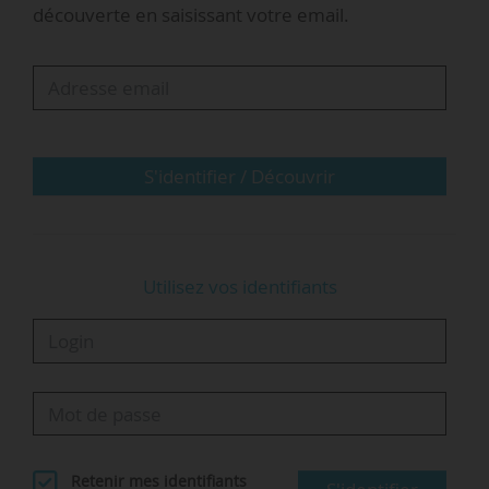
découverte en saisissant votre email.
formation des futurs scientifiques (techniciens
supérieurs, ingénieurs et chercheurs) » et
« soulignent la nécessité d’assumer plus
clairement la place des sciences dans le projet
de formation destiné à l’ensemble des
lycéens ».
S'identifier / Découvrir
Les associations saluent…
Utilisez vos identifiants
Retenir mes identifiants