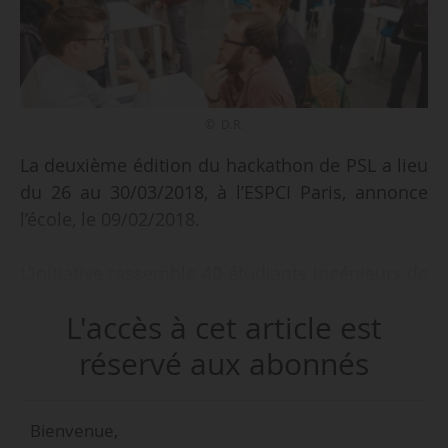
© D.R.
La deuxième édition du hackathon de PSL a lieu
du 26 au 30/03/2018, à l’ESPCI Paris, annonce
l’école, le 09/02/2018.
L’initiative rassemble 40 étudiants ingénieurs de
l’ESPCI, de Chimie ParisTech, des Mines
L'accès à cet article est
ParisTech, mais également des étudiants de
l’Ensad et de Paris-Dauphine « afin de mélanger
réservé aux abonnés
les compétences de chacun (scientifiques,
design, business) », indique l’école pour qui
Bienvenue,
l’objectif est « de transmettre l’envie