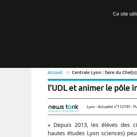
Découvrir sans engagement
Ce site uti
Menu
Accueil
Centrale Lyon : faire du Chel[s
Centrale Lyon : faire du
l’UDL et animer le pôle i
Lyon - Actualité n°112745 - Pu
« Depuis 2013, les élèves des c
hautes études Lyon sciences) peuv