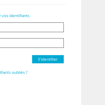
z vos identifiants
S'identifier
ifiants oubliés ?