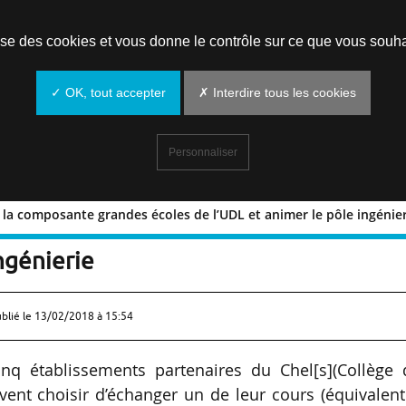
Prendre un rendez-vous
lise des cookies et vous donne le contrôle sur ce que vous souha
✓ OK, tout accepter
✗ Interdire tous les cookies
Personnaliser
] la composante grandes écoles de l’UDL et animer le pôle ingénie
 Chel[s] la composante grandes écoles 
ngénierie
blié le
13/02/2018 à 15:54
inq établissements partenaires du Chel[s](Collège 
ent choisir d’échanger un de leur cours (équivalen