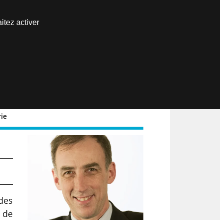
Nous joindre
itez activer
Espace abonné
EN
rie
de
des
t de