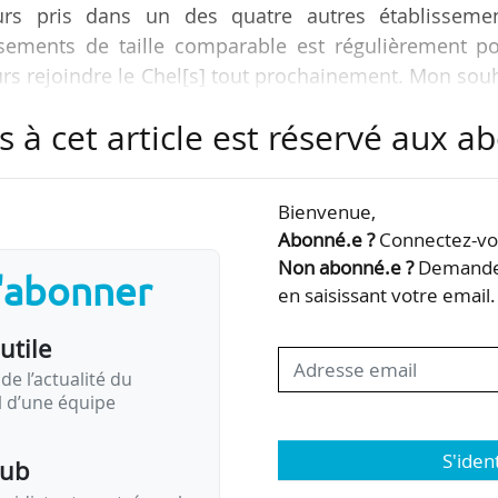
rs pris dans un des quatre autres établissemen
issements de taille comparable est régulièrement po
eurs rejoindre le Chel[s] tout prochainement. Mon sou
lui assurer une bonne visibilité et de promouvoir 
s à cet article est réservé aux 
aire la composante grandes écoles de l’UDL », indi
trale Lyon et pilote de ce projet de développement
Bienvenue,
Abonné.e ?
Connectez-vou
 Centrale Lyon entend également animer avec l’Insa…
Non abonné.e ?
Demandez
s'abonner
en saisissant votre email.
utile
de l’actualité du
il d’une équipe
S'iden
pub