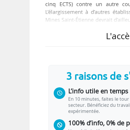
cinq ECTS) contre un autre cou
L’élargissement à d’autres établ
Mines Saint-Étienne devrait d’aill
est de conforter ce collège, de 
L'accè
formations augmentées, pour en f
Frank Debouck, directeur de Cen
News Tank, le 06/02/2018.
« Acteur motivé », le directeur de
3 raisons de 
L’info utile en temps 
En 10 minutes, faites le tour 
secteur. Bénéficiez du trava
expérimentée.
100% d’info, 0% de 