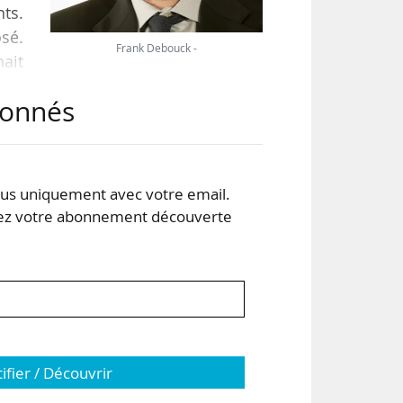
ts.
sé.
Frank Debouck -
hait
nos
abonnés
que
, à
s uniquement avec votre email.
 votre abonnement découverte
tifier / Découvrir