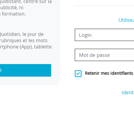
idistant, centré sur la
ublicité, ni
i formation.
Utilise
uotidien, le jour de
rubriques et les mots
artphone (App), tablette
R
Retenir mes identifiants
Ident