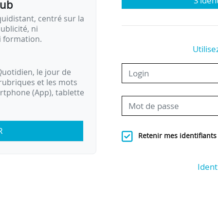
S'iden
pub
idistant, centré sur la
ublicité, ni
i formation.
Utilise
uotidien, le jour de
rubriques et les mots
artphone (App), tablette
R
Retenir mes identifiants
Ident