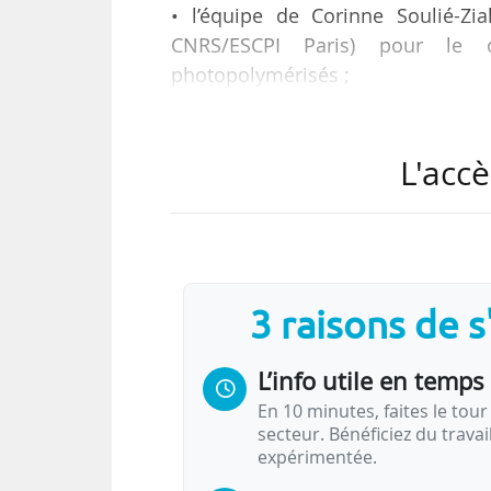
• l’équipe de Corinne Soulié-Z
CNRS/ESCPI Paris) pour le co
photopolymérisés ;
• et l’équipe de Brigitte Leridon 
CNRS/ESCPI Paris/UPMC) pour 
L'accè
diélectrique colossale.
L’une des lauréates, Corinne Soul
d’avoir reçu ce prix pour son tra
l’origine du phénomène d’auto-tex
appliquée (faire des revêtements 
3 raisons de 
L’info utile en temps 
En 10 minutes, faites le tour 
secteur. Bénéficiez du trava
expérimentée.