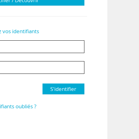
tifier / Découvrir
z vos identifiants
S'identifier
ifiants oubliés ?