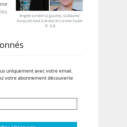
mie
tes
Brigitte Leridon (à gauche), Guillaume
Durey (en haut à droite) et Corinne Soulié
- © D.R.
iaux
nte
abonnés
se »
ndre
s uniquement avec votre email.
rche
 votre abonnement découverte