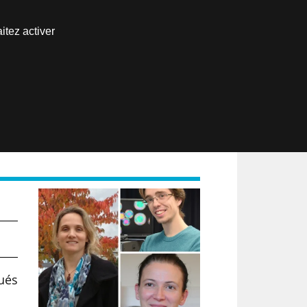
Nous joindre
itez activer
Espace abonné
EN
bués