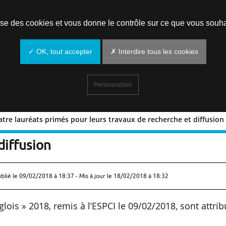
Prendre un rendez-vous
lise des cookies et vous donne le contrôle sur ce que vous souha
✓ OK, tout accepter
✗ Interdire tous les cookies
Personnaliser
uatre lauréats primés pour leurs travaux de recherche et diffusion
 les quatre lauréats primés pour leurs
diffusion
ublié le
09/02/2018 à 18:37
- Mis à jour le 18/02/2018 à 18:32
glois » 2018, remis à l’ESPCI le 09/02/2018, sont attri