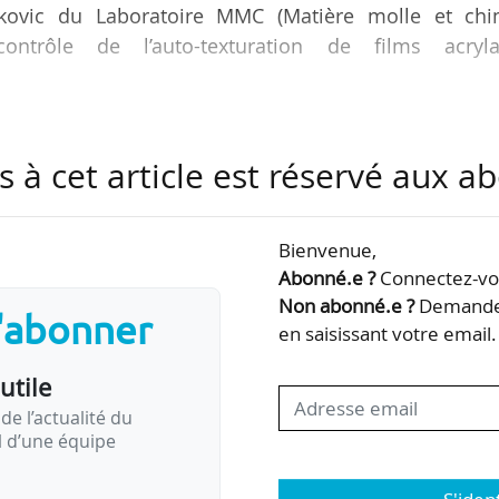
iakovic du Laboratoire MMC (Matière molle et chi
ntrôle de l’auto-texturation de films acryla
du LPEM (Laboratoire de physique et d’étude des matér
la découverte d’un nouveau matériau à consta
s à cet article est réservé aux 
ié-Ziakovic indique à News Tank être « très heureu
Bienvenue,
vail « qui joint la recherche fondamentale (compre
Abonné.e ?
Connectez-vou
turation et les paramètres importants) et la reche
Non abonné.e ?
Demandez
pour des vitres dont on peut…
s'abonner
en saisissant votre email.
utile
de l’actualité du
il d’une équipe