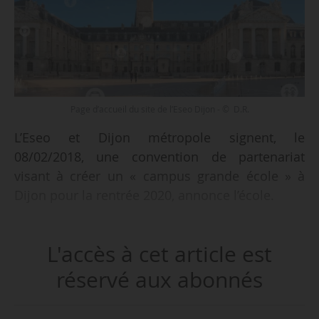
Page d’accueil du site de l’Eseo Dijon - © D.R.
L’Eseo et Dijon métropole signent, le
08/02/2018, une convention de partenariat
visant à créer un « campus grande école » à
Dijon pour la rentrée 2020, annonce l’école.
Depuis 2008, Eseo propose un cycle
L'accès à cet article est
préparatoire international d’une trentaine
d’étudiants, à Dijon avec le lycée Notre-Dame. À
réservé aux abonnés
partir de 2020, le nouveau campus abritera cette
prépa internationale ainsi qu’un bachelor et un