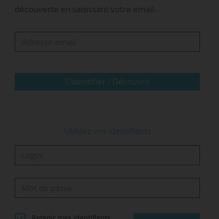
de 6 %, le supérieur est ce qui a empêché la
découverte en saisissant votre email.
chute de l’apprentissage en France. Il ne faut
pas jeter ce qui fonctionne », déclare Yves
Cimbaro, président d’Anasup, à News Tank.
Anasup prédit un « désengagement très rapide
des établissements d’enseignement supérieur »,
S'identifier / Découvrir
si « un coût…
Utilisez vos identifiants
Retenir mes identifiants