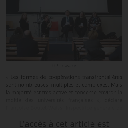
© Seb Lascoux
« Les formes de coopérations transfrontalières
sont nombreuses, multiples et complexes. Mais
la majorité est très active et concerne environ la
moitié des universités françaises », déclare
Françoise Boutet-Waiss, inspectrice générale de
l’administration, de l’éducation nationale et de la
L'accès à cet article est
recherche, co-auteure d’un rapport à paraître