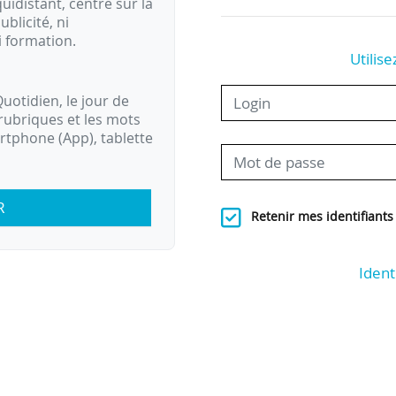
idistant, centré sur la
ublicité, ni
i formation.
Utilise
uotidien, le jour de
rubriques et les mots
artphone (App), tablette
R
Retenir mes identifiants
Ident