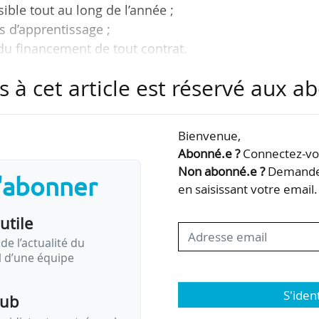
ible tout au long de l’année ;
es d’apprentissage ;
du financement de tout contrat.
s à cet article est réservé aux 
u rapport Brunet « déjà retenues par Muriel Pénicau
re de la réforme de l’apprentissage, annonce Syl
ation sur l’apprentissage, à l’occasion de l’assemb
Bienvenue,
des écoles, le 06/02/2018.
Abonné.e ?
Connectez-vou
Non abonné.e ?
Demandez
s'abonner
t de synthèse sur la concertation sur l’apprentiss
en saisissant votre email.
usieurs intéressent l’enseignement…
utile
de l’actualité du
il d’une équipe
S'iden
pub