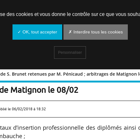
Prendre un rendez-vous
lise des cookies et vous donne le contrôle sur ce que vous souha
✓ OK, tout accepter
✗ Interdire tous les cookies
Personnaliser
 de S. Brunet retenues par M. Pénicaud ; arbitrages de Matignon l
itions de S. Brunet retenues par
 de Matignon le 08/02
ublié le
06/02/2018 à 18:32
s taux d’insertion professionnelle des diplômés ainsi
mbauche ;