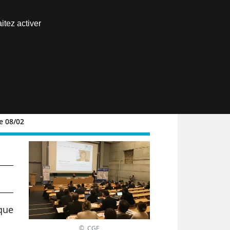
Nous joindre
itez activer
Espace abonné
EN
e 08/02
 que
© CGE