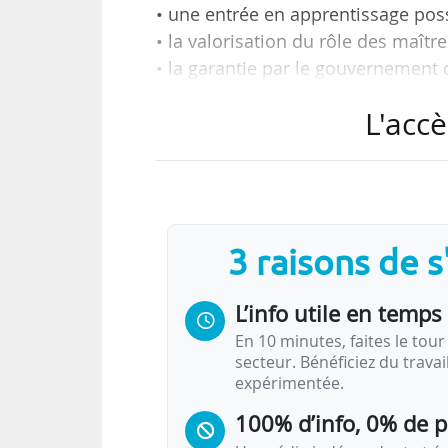
• une entrée en apprentissage poss
• la valorisation du rôle des maîtr
• la garantie par le gouvernement 
L'accè
Ce sont les quatre propositions d
ministre du travail dans le cad
Brunet, présidente de la concert
générale de la Conférence des gran
3 raisons de 
Publié le 30/01/2018, son rappor
formulait 44 propositions, dont pl
L’info utile en temps 
En 10 minutes, faites le tour 
secteur. Bénéficiez du trava
expérimentée.
100% d’info, 0% de 