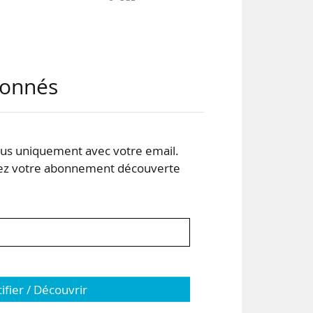
abonnés
d »,
vie
lée
s uniquement avec votre email.
 votre abonnement découverte
age
tifier / Découvrir