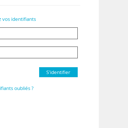
z vos identifiants
S'identifier
ifiants oubliés ?