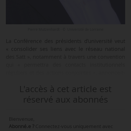
Pierre Mutzenhardt - © Université de Lorraine
La Conférence des présidents d’université veut
« consolider ses liens avec le réseau national
des Satt », notamment à travers une convention
qui « permettra des contacts institutionnels
réguliers et des actions conjointes », annonce-t-
elle, le 06/02/2018. Pierre Mutzenhardt,
L'accès à cet article est
président de la commission R&I de la CPU,
espère que ce « cadre général de partenariat »
réservé aux abonnés
sera mis en place « avant l’été », indique-t-il à
News Tank, le même jour.
Bienvenue,
Abonné.e ?
Connectez-vous uniquement avec
La CPU dit apporter « tout son appui » aux Satt,