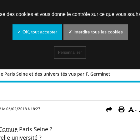
Prendre un rendez-vous
lise des cookies et vous donne le contrôle sur ce que vous souha
✓ OK, tout accepter
✗ Interdire tous les cookies
Personnaliser
e Paris Seine et des universités vus par F. Germinet
njeux de Paris Seine et des universités
é le
06/02/2018 à 18:27
-
Comue
Paris Seine ?
elle université ?