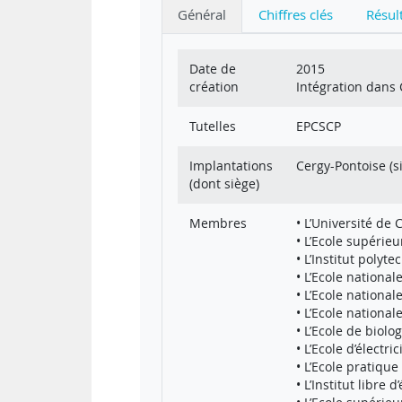
Général
Chiffres clés
Résul
Date de
2015
création
Intégration dans 
Tutelles
EPCSCP
Implantations
Cergy-Pontoise (s
(dont siège)
Membres
• L’Université de 
• L’Ecole supérie
• L’Institut polyt
• L’Ecole national
• L’Ecole national
• L’Ecole nationa
• L’Ecole de biolog
• L’Ecole d’électr
• L’Ecole pratique
• L’Institut libre