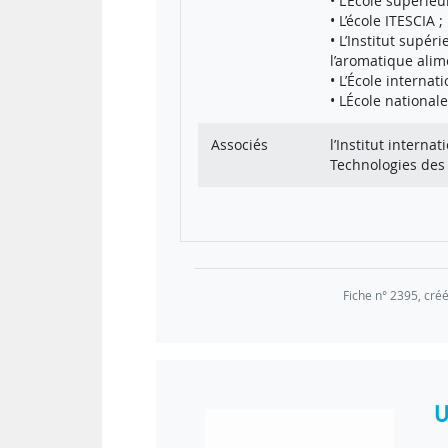
• L’Ecole supérie
• L’école ITESCIA ;
• L’Institut supé
l’aromatique alime
• L’École internat
• LÉcole nationale
Associés
l’Institut interna
Technologies des 
Personnels d’enseignement et de r
NCU
Projet CUPS (2017)
Personnels administratifs et techn
EUR
Vague 1 (2017) : 8
Fiche n° 2395, cré
Étudiants
U