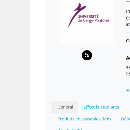
L’
C
at
Ca
A
3
9
Général
Effectifs étudiants
Produits encaissables (M€)
Dépe