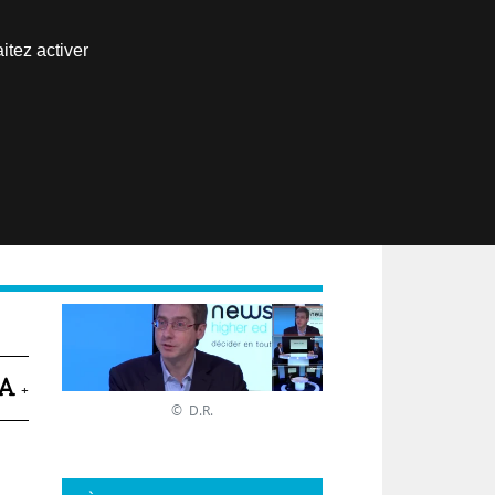
Nous joindre
itez activer
Espace abonné
EN
+
© D.R.