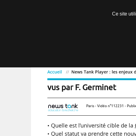
Découvrir sans engagement
Ce site uti
Menu
Accueil
News Tank Player : les enjeux d
News Tank Player : les e
vus par F. Germinet
Paris - Vidéo n°112231 - Publi
• Quelle est l’université cible de la
• Quel statut va prendre cette nouv