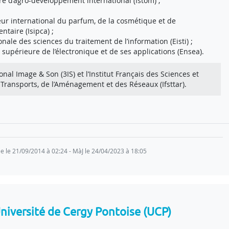
ure d’agro-développement international (Istom) ;
rieur international du parfum, de la cosmétique et de
ntaire (Isipca) ;
ionale des sciences du traitement de l’information (Eisti) ;
 supérieure de l’électronique et de ses applications (Ensea).
tional Image & Son (3IS) et l’Institut Français des Sciences et
Transports, de l’Aménagement et des Réseaux (Ifsttar).
echerche
 : 15,9M€
2700 chercheurs ou E-C
iques
,96M€ pour 1 projet
2000 Biatss
ée le 21/09/2014 à 02:24 - MàJ le 24/04/2023 à 18:05
37000
niversité de Cergy Pontoise (UCP)