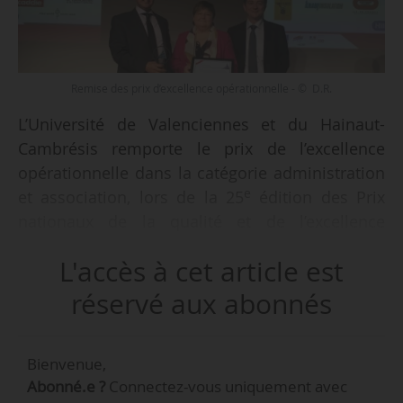
Remise des prix d’excellence opérationnelle - © D.R.
L’Université de Valenciennes et du Hainaut-
Cambrésis remporte le prix de l’excellence
opérationnelle dans la catégorie administration
e
et association, lors de la 25
édition des Prix
nationaux de la qualité et de l’excellence
opérationnelle, annonce l’université le
L'accès à cet article est
30/01/2018.
réservé aux abonnés
Ces prix sont organisés depuis 1992 par l’AFQP
(France Qualité), la DGE (direction générale des
Bienvenue,
entreprises) et, depuis 2017, avec le Medef. Ils
Abonné.e ?
Connectez-vous uniquement avec
récompensent des entreprises, institutions,