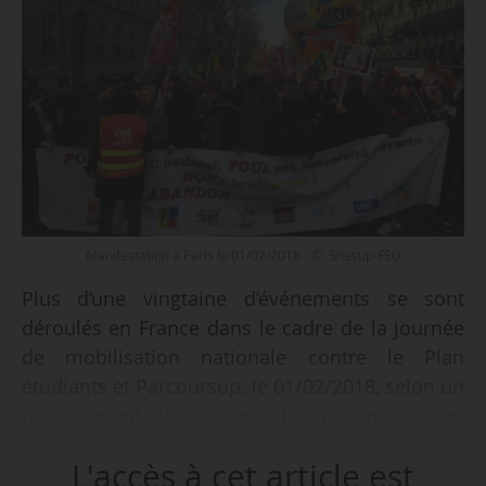
Manifestation à Paris le 01/02/2018 - © Snesup-FSU
Plus d’une vingtaine d’événements se sont
déroulés en France dans le cadre de la journée
de mobilisation nationale contre le Plan
étudiants et Parcoursup, le 01/02/2018, selon un
recensement effectué par le Snesup. Le mot
d’ordre : « empêcher l’instauration de la
L'accès à cet article est
sélection, conserver un baccalauréat