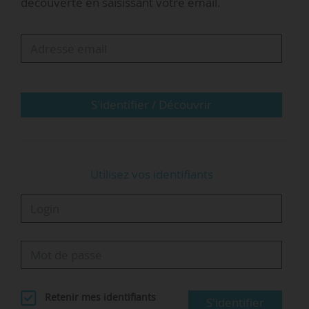
découverte en saisissant votre email.
Ce départ anticipé d’Antoine Petit était intervenu
en raison de l’état de santé d’Anne Peyroche, qui
assurait l’intérim de la présidence du CNRS
depuis le départ d’Alain Fuchs, en poste depuis
2010, à la tête de la Comue PSL en octobre 2017.
Son état de santé s’était en effet détérioré à la
S'identifier / Découvrir
suite d’une procédure déclenchée contre…
Utilisez vos identifiants
Retenir mes identifiants
S'identifier