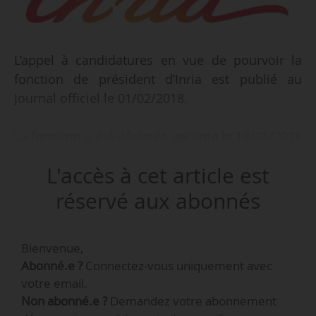
L’appel à candidatures en vue de pourvoir la
fonction de président d’Inria est publié au
Journal officiel le 01/02/2018.
La fonction a été déclarée vacante le 18/01/2018
après qu’Antoine Petit, P-DG depuis 2014, a été
L'accès à cet article est
nommé président par intérim du CNRS le
17/01/2018, avant d’être nommé officiellement
réservé aux abonnés
en Conseil des ministres le 24/01/2018.
Bienvenue,
François Sillion, directeur général délégué à la
Abonné.e ?
Connectez-vous uniquement avec
science d’Inria depuis décembre 2014, assure
votre email.
l’intérim depuis le 22/01/2018.
Non abonné.e ?
Demandez votre abonnement